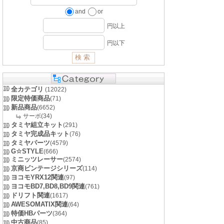
and
or
円以上
円以下
全カテゴリ
(12022)
限定特価商品
(71)
新品商品
(6652)
サーボ(34)
タミヤ組立キット
(291)
タミヤ完成品キット
(76)
タミヤパーツ
(4579)
G☆STYLE
(666)
ミニッツレーサー
(2574)
京商ビンテージシリーズ
(114)
ヨコモYRX12関連
(97)
ヨコモBD7,BD8,BD9関連
(761)
ドリフト関連
(1617)
AWESOMATIX関連
(64)
特価HBパーツ
(364)
中古商品
(85)