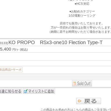
●HCS 対応
●お勧めカテゴリー
1/10電動ツーリング
店頭でも販売いたしております。
万が一売切れの場合はお取り寄せいたします
（納期に若干お時間をいただく場合があります
KO PROPO RSx3-one10 Flection Type-T
30133]
5,400
円/ヶ
(税込)
新品商品>サーボ
この商品をお求めの方はこちらの商品もご注文頂い