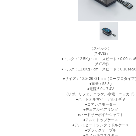
【スペック】
（7.4V時）
●トルク：12.5Kg・cm スピード：0.09sec/6
（6.0V時)
●トルク：11.8Kg・cm スピード：0.10sec/6
●サイズ：40.5×26×21mm（ロープロタイプ
●重量：53.3g
●電源:6.0～7.4V
(リポ、リフェ、ニッケル水素、ニッカド)
●ハードアルマイトアルミギヤ
●コアレスモーター
●デュアルベアリング
●ハードサーボギヤシャフト
●アルミトップケース
●アルミヒートシンクミドルケース
●ブラックケーブル
●金メッキコネクター