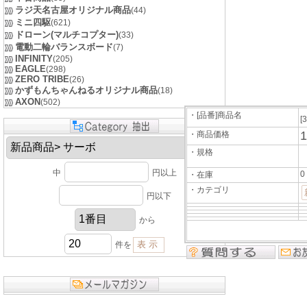
ラジ天名古屋オリジナル商品
(44)
ミニ四駆
(621)
ドローン(マルチコプター)
(33)
電動二輪バランスボード
(7)
INFINITY
(205)
EAGLE
(298)
ZERO TRIBE
(26)
かずもんちゃんねるオリジナル商品
(18)
AXON
(502)
・[品番]商品名
[
1
・商品価格
・規格
中
円以上
0
・在庫
・カテゴリ
円以下
から
件を