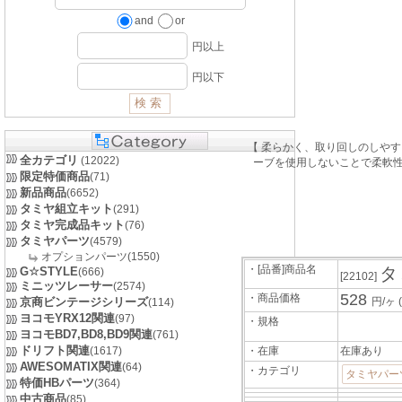
and
or
円以上
円以下
【 柔らかく、取り回しのしや
全カテゴリ
(12022)
ーブを使用しないことで柔軟性
限定特価商品
(71)
新品商品
(6652)
タミヤ組立キット
(291)
タミヤ完成品キット
(76)
タミヤパーツ
(4579)
オプションパーツ(1550)
・[品番]商品名
タ
G☆STYLE
(666)
[22102]
ミニッツレーサー
(2574)
528
・商品価格
京商ビンテージシリーズ
円/ヶ
(114)
ヨコモYRX12関連
(97)
・規格
ヨコモBD7,BD8,BD9関連
(761)
ドリフト関連
(1617)
・在庫
在庫あり
AWESOMATIX関連
(64)
・カテゴリ
タミヤパー
特価HBパーツ
(364)
中古商品
(85)