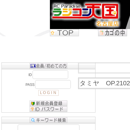
ID
タミヤ OP.21
PASS