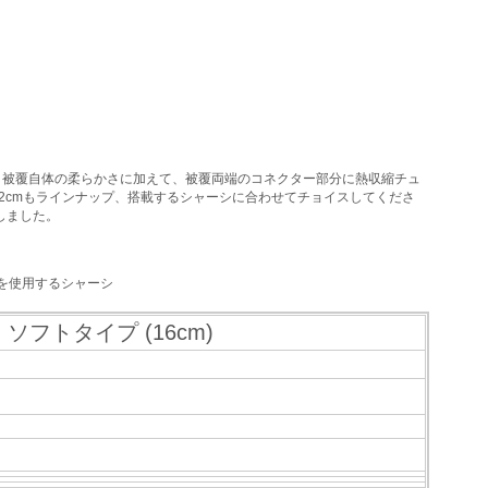
す。被覆自体の柔らかさに加えて、被覆両端のコネクター部分に熱収縮チュ
12cmもラインナップ、搭載するシャーシに合わせてチョイスしてくださ
しました。
ーを使用するシャーシ
ソフトタイプ (16cm)