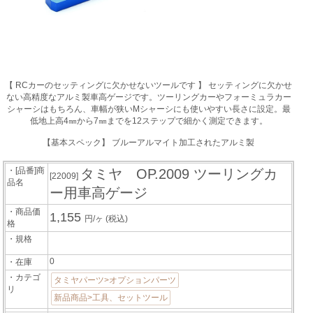
【 RCカーのセッティングに欠かせないツールです 】 セッティングに欠かせ
ない高精度なアルミ製車高ゲージです。ツーリングカーやフォーミュラカー
シャーシはもちろん、車幅が狭いMシャーシにも使いやすい長さに設定。最
低地上高4㎜から7㎜までを12ステップで細かく測定できます。
【基本スペック】 ブルーアルマイト加工されたアルミ製
・[品番]商
タミヤ OP.2009 ツーリングカ
[22009]
品名
ー用車高ゲージ
・商品価
1,155
円/ヶ
(税込)
格
・規格
0
・在庫
・カテゴ
タミヤパーツ>オプションパーツ
リ
新品商品>工具、セットツール