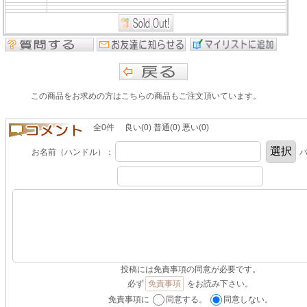
この商品をお求めの方はこちらの商品もご注文頂いています。
全0件 良い(0) 普通(0) 悪い(0)
お名前（ハンドル）：
パ
投稿には免責事項の同意が必要です。
必ず
免責事項
をお読み下さい。
免責事項に
同意する。
同意しない。