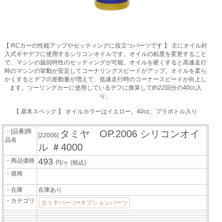
【 RCカーの性能アップやセッティングに役立つパーツです 】 主にオイル封
入式ギヤデフに使用するシリコンオイルです。オイルの粘度を変更すること
で、マシンの旋回特性のセッティングが可能。オイルを硬くすると高速走行
時のマシンの挙動が安定してコーナリングスピードがアップ。オイルを柔ら
かくするとデフの差動量が増えて、低速走行時のコーナースピードが向上し
ます。ツーリングカーに使用しているデフに換算して約22回分の40cc入
り。
【 基本スペック 】 オイルカラーはイエロー。40cc、プラボトル入り
・[品番]商
タミヤ OP.2006 シリコンオイ
[22006]
品名
ル ＃4000
493
・商品価格
円/ヶ
(税込)
・規格
・在庫
在庫あり
・カテゴリ
タミヤパーツ>オプションパーツ