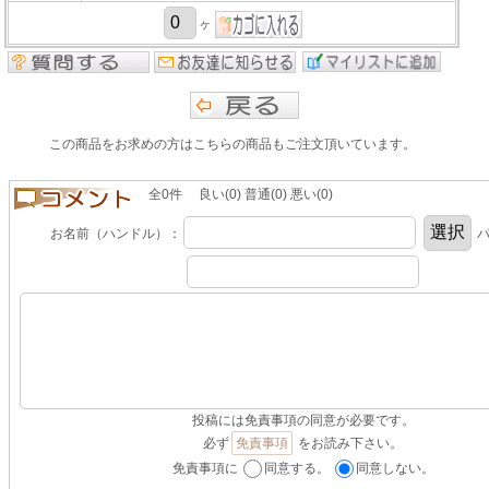
ヶ
この商品をお求めの方はこちらの商品もご注文頂いています。
全0件 良い(0) 普通(0) 悪い(0)
お名前（ハンドル）：
パ
投稿には免責事項の同意が必要です。
必ず
免責事項
をお読み下さい。
免責事項に
同意する。
同意しない。