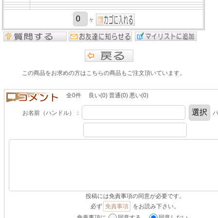
ヶ
この商品をお求めの方はこちらの商品もご注文頂いています。
全0件 良い(0) 普通(0) 悪い(0)
お名前（ハンドル）：
パ
投稿には免責事項の同意が必要です。
必ず
免責事項
をお読み下さい。
免責事項に
同意する。
同意しない。