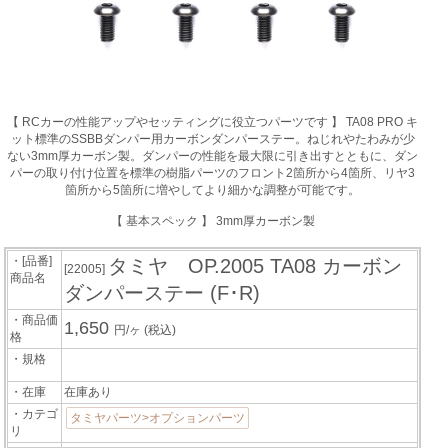
【 RCカーの性能アップやセッティングに役立つパーツです 】 TA08 PRO キ
ット標準のSSBBダンパー用カーボンダンパーステー。ねじれやたわみが少
ない3mm厚カーボン製。ダンパーの性能を最大限に引き出すとともに、ダン
パーの取り付け位置を標準の樹脂パーツのフロント2箇所から4箇所、リヤ3
箇所から5箇所に増やしてより細かな調整が可能です。
【 基本スペック 】 3mm厚カーボン製
・[品番]
タミヤ OP.2005 TA08 カーボン
[22005]
商品名
ダンパーステー (F･R)
・商品価
1,650
円/ヶ
(税込)
格
・規格
・在庫
在庫あり
・カテゴ
タミヤパーツ>オプションパーツ
リ