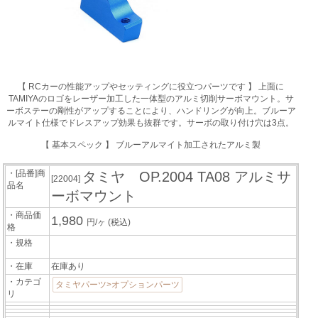
【 RCカーの性能アップやセッティングに役立つパーツです 】 上面に
TAMIYAのロゴをレーザー加工した一体型のアルミ切削サーボマウント。サ
ーボステーの剛性がアップすることにより、ハンドリングが向上。ブルーア
ルマイト仕様でドレスアップ効果も抜群です。サーボの取り付け穴は3点。
【 基本スペック 】 ブルーアルマイト加工されたアルミ製
・[品番]商
タミヤ OP.2004 TA08 アルミサ
[22004]
品名
ーボマウント
・商品価
1,980
円/ヶ
(税込)
格
・規格
・在庫
在庫あり
・カテゴ
タミヤパーツ>オプションパーツ
リ