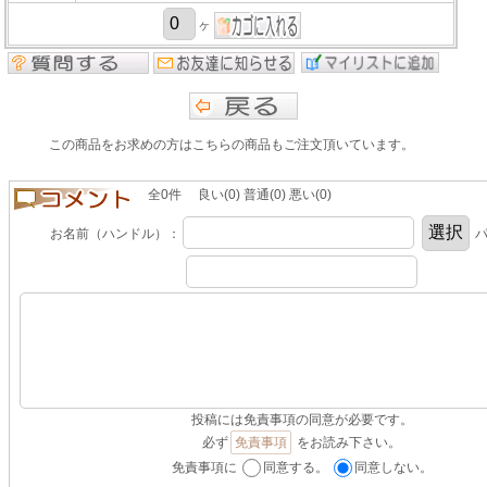
ヶ
この商品をお求めの方はこちらの商品もご注文頂いています。
全0件 良い(0) 普通(0) 悪い(0)
お名前（ハンドル）：
パ
投稿には免責事項の同意が必要です。
必ず
免責事項
をお読み下さい。
免責事項に
同意する。
同意しない。