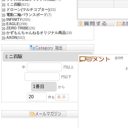
ミニ四駆
(621)
ドローン(マルチコプター)
(33)
電動二輪バランスボード
(7)
INFINITY
(205)
EAGLE
(298)
ZERO TRIBE
(26)
かずもんちゃんねるオリジナル商品
(18)
AXON
(502)
全0件 良い
中
円以上
円以下
から
件を