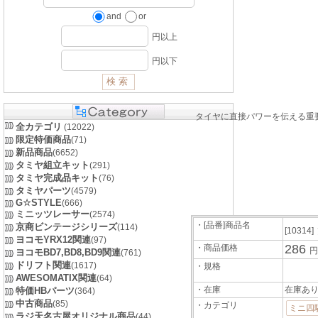
and
or
円以上
円以下
タイヤに直接パワーを伝える重
全カテゴリ
(12022)
限定特価商品
(71)
新品商品
(6652)
タミヤ組立キット
(291)
タミヤ完成品キット
(76)
タミヤパーツ
(4579)
G☆STYLE
(666)
ミニッツレーサー
(2574)
・[品番]商品名
京商ビンテージシリーズ
(114)
[10314]
ヨコモYRX12関連
(97)
286
・商品価格
円
ヨコモBD7,BD8,BD9関連
(761)
ドリフト関連
(1617)
・規格
AWESOMATIX関連
(64)
・在庫
在庫あ
特価HBパーツ
(364)
中古商品
(85)
・カテゴリ
ミニ四
ラジ天名古屋オリジナル商品
(44)