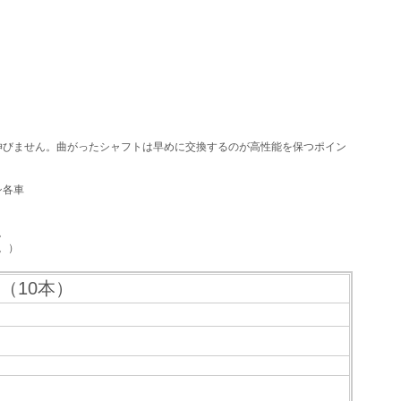
伸びません。曲がったシャフトは早めに交換するのが高性能を保つポイン
シ各車
。
。）
ト（10本）