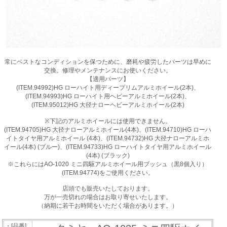
常にベストなコンディションを保つために、磨耗や疲労したパーツは早めに
交換。修理やメンテナンスにお使いください。
【適用パーツ】
(ITEM.94992)HG ローハイト用ディープリムアルミホイール(2本)、
(ITEM.94993)HG ローハイト用ヘビーアルミホイール(2本)、
(ITEM.95012)HG 大径ナローヘビーアルミホイール(2本)
※下記のアルミホイールには使用できません。
(ITEM.94705)HG 大径ナローアルミホイール(4本)、(ITEM.94710)HG ローハ
イトタイヤ用アルミホイール (4本)、(ITEM.94732)HG 大径ナローアルミホ
イール(4本) (ブルー)、(ITEM.94733)HG ローハイトタイヤ用アルミホイール
(4本) (ブラック)
※これらにはAO-1020 ミニ四駆アルミホイール用ブッシュ（黒8個入り）
(ITEM.94774)をご使用ください。
店頭でも販売いたしております。
万が一売切れの場合はお取り寄せいたします。
（納期に若干お時間をいただく場合があります。）
・[品番]