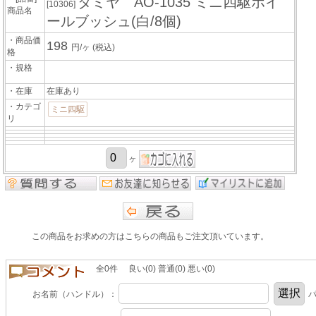
タミヤ AO-1035 ミニ四駆ホイ
[10306]
商品名
ールブッシュ(白/8個)
・商品価
198
円/ヶ
(税込)
格
・規格
・在庫
在庫あり
・カテゴ
ミニ四駆
リ
ヶ
この商品をお求めの方はこちらの商品もご注文頂いています。
全0件 良い(0) 普通(0) 悪い(0)
お名前（ハンドル）：
パ