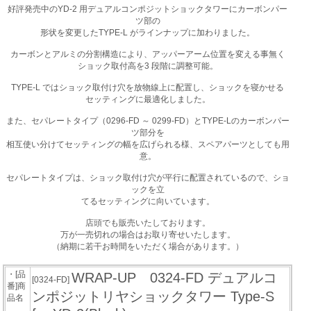
好評発売中のYD-2 用デュアルコンポジットショックタワーにカーボンパー
ツ部の
形状を変更したTYPE-L がラインナップに加わりました。
カーボンとアルミの分割構造により、アッパーアーム位置を変える事無く
ショック取付高を3 段階に調整可能。
TYPE-L ではショック取付け穴を放物線上に配置し、ショックを寝かせる
セッティングに最適化しました。
また、セパレートタイプ（0296-FD ～ 0299-FD）とTYPE-Lのカーボンパー
ツ部分を
相互使い分けてセッティングの幅を広げられる様、スペアパーツとしても用
意。
セパレートタイプは、ショック取付け穴が平行に配置されているので、ショ
ックを立
てるセッティングに向いています。
店頭でも販売いたしております。
万が一売切れの場合はお取り寄せいたします。
（納期に若干お時間をいただく場合があります。）
・[品
WRAP-UP 0324-FD デュアルコ
[0324-FD]
番]商
ンポジットリヤショックタワー Type-S
品名