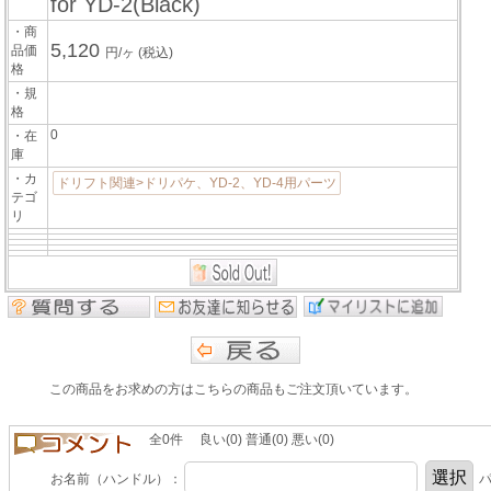
for YD-2(Black)
・商
5,120
品価
円/ヶ
(税込)
格
・規
格
0
・在
庫
・カ
ドリフト関連>ドリパケ、YD-2、YD-4用パーツ
テゴ
リ
この商品をお求めの方はこちらの商品もご注文頂いています。
全0件 良い(0) 普通(0) 悪い(0)
お名前（ハンドル）：
パ