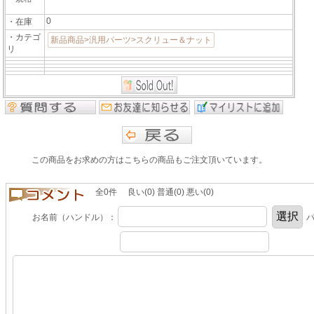
0
・在庫
・カテゴ
新品商品>汎用パーツ>スクリュー＆ナット
リ
この商品をお求めの方はこちらの商品もご注文頂いています。
全0件 良い(0) 普通(0) 悪い(0)
お名前（ハンドル）：
パ