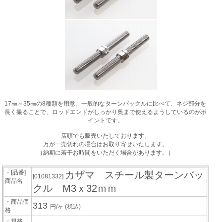
17㎜～35㎜の8種類を用意。一般的なターンバックルに比べて、ネジ部分を
長く撮ることで、ロッドエンドがしっかり奥まで使えるようしているのがポ
イントです。
店頭でも販売いたしております。
万が一売切れの場合はお取り寄せいたします。
（納期に若干お時間をいただく場合があります。）
・[品番]
カザマ スチール製ターンバッ
[01081332]
商品名
クル M3ｘ32ｍｍ
・商品価
313
円/ヶ
(税込)
格
・規格