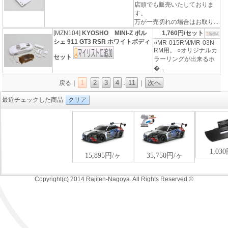
店頭でも販売いたしておりま
す。
万が一売切れの場合はお取り...
[MZN104]
KYOSHO MINI-Z ポル
1,760円/セット
シェ 911 GT3 RSR ホワイトボディ
○MR-015RM/MR-03N-
RM用。 ○オリジナルカ
セット
ラーリングが出来るホ
�...
1
2
3
4
11
次へ
戻る｜
..
｜
最近チェックした商品
クリア
Copyright(c) 2014 Rajiten-Nagoya. All Rights Reserved.©