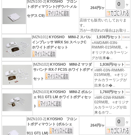
[MZN100-2]
KYOSHO フロン
ヶ
トボディマウント(ザウバｰメル
264円/ヶ
セデス C9)
店頭でも販売いたしておりま
す。
万が一売切れの場合はお取り...
[MZN101]
KYOSHO MINI-Z スバル
1,936円/セット
インプレッサ WRX Sti スペックC
○AWD/MR-03N-
ホワイトボディセット
RM/MR-015RM用。 ○
オリジナルカラーリン
グが出来�...
[MZN102]
KYOSHO MINI-Z マツダ
1,936円/セット
サバンナ RX-7 FC3S ホワイトボディ
○MR-03N-RM/MR-
015RM用。 ○オリジ
セット
ナルカラーリングが
出来るホ�...
[MZN103]
KYOSHO MINI-Z ポルシ
1,760円/セット
ェ 911 GT1 LM ホワイトボディセッ
○MR-03W-RM/MR-
02RM用。 ○オリジナ
ト
ルカラーリングが出
来るホワ...
[MZN103-2]
KYOSHO フロン
ヶ
トボディマウント (ポルシェ
264円/ヶ
911 GT1 LM)