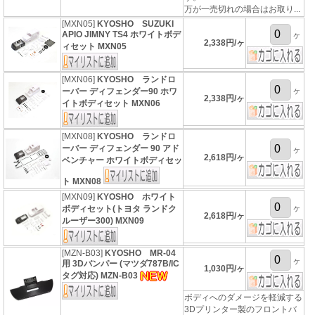
万が一売切れの場合はお取り...
[MXN05]
KYOSHO SUZUKI
APIO JIMNY TS4 ホワイトボデ
ヶ
2,338円/ヶ
ィセット MXN05
[MXN06]
KYOSHO ランドロ
ヶ
ーバー ディフェンダー90 ホワ
2,338円/ヶ
イトボディセット MXN06
[MXN08]
KYOSHO ランドロ
ーバー ディフェンダー 90 アド
ヶ
2,618円/ヶ
ベンチャー ホワイトボディセッ
ト MXN08
[MXN09]
KYOSHO ホワイト
ヶ
ボディセット(トヨタ ランドク
2,618円/ヶ
ルーザー300) MXN09
[MZN-B03]
KYOSHO MR-04
ヶ
用 3Dバンパー (マツダ787B/IC
1,030円/ヶ
タグ対応) MZN-B03
ボディへのダメージを軽減する
3Dプリンター製のフロントバ