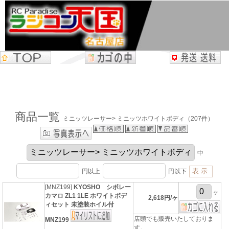
商品一覧
ミニッツレーサー> ミニッツホワイトボディ（207件）
中
円以上
円以下
[MNZ199]
KYOSHO シボレー
ヶ
カマロ ZL1 1LE ホワイトボデ
2,618円/ヶ
ィセット 未塗装ホイル付
店頭でも販売いたしておりま
MNZ199
す。