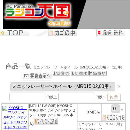
商品一覧
ミニッツレーサー> ホイール（MR015,02,03用）（21件）
中
円以上
円以下
[MZH131W-W3B]
KYOSHO
ヶ
マルチホイｰルIIワイド/オフセ
374円/ヶ
ット 3.0(ホワイト/RE30/2本
入)
ミニッツレーサーMR-03用オ
プションパーツ