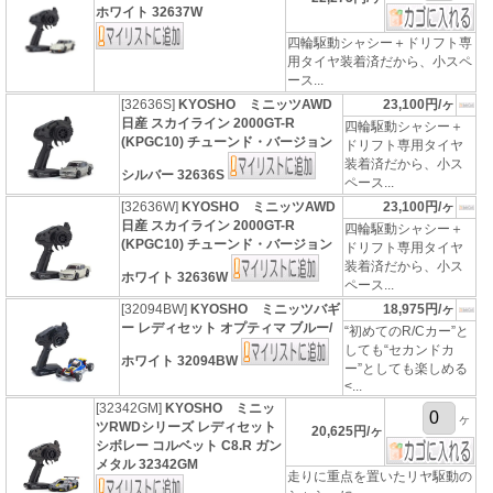
ホワイト 32637W
四輪駆動シャシー＋ドリフト専
用タイヤ装着済だから、小スペ
ース...
[32636S]
KYOSHO ミニッツAWD
23,100円/ヶ
日産 スカイライン 2000GT-R
四輪駆動シャシー＋
(KPGC10) チューンド・バージョン
ドリフト専用タイヤ
装着済だから、小ス
シルバー 32636S
ペース...
[32636W]
KYOSHO ミニッツAWD
23,100円/ヶ
日産 スカイライン 2000GT-R
四輪駆動シャシー＋
(KPGC10) チューンド・バージョン
ドリフト専用タイヤ
装着済だから、小ス
ホワイト 32636W
ペース...
[32094BW]
KYOSHO ミニッツバギ
18,975円/ヶ
ー レディセット オプティマ ブルー/
“初めてのR/Cカー”と
しても“セカンドカ
ホワイト 32094BW
ー”としても楽しめる
<...
[32342GM]
KYOSHO ミニッ
ヶ
ツRWDシリーズ レディセット
20,625円/ヶ
シボレー コルベット C8.R ガン
メタル 32342GM
走りに重点を置いたリヤ駆動の