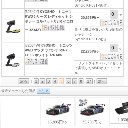
シャシーに
Syncro KT-531P送信...
[32342Y]
KYOSHO ミニッツ
ヶ
RWDシリーズ レディセット シ
20,625円/ヶ
ボレー コルベット C8.R イエロ
走りに重点を置いたリヤ駆動の
ー 32342Y
シャシーに
Syncro KT-531P送信...
[32634W]
KYOSHO ミニッツ
ヶ
AWD マツダ サバンナ RX-7
22,275円/ヶ
FC3S ホワイト 32634W
ドリフトタイヤ＋レディセット
で実現したAWDがリニューア
ル。
戻る
1
2
3
4
5
6
7
8
17
次へ
｜
..
｜
最近チェックした商品
クリア