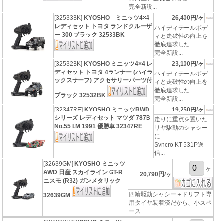
完全新設...
[32533BK]
KYOSHO ミニッツ4×4
26,400円/ヶ
レディセット トヨタ ランドクルーザ
ハイディテールボデ
ー 300 ブラック 32533BK
ィと走破性の向上を
徹底追求した
完全新設...
[32532BK]
KYOSHO ミニッツ4×4 レ
23,100円/ヶ
ディセット トヨタ 4ランナー (ハイラ
ハイディテールボデ
ックスサーフ) アクセサリーパーツ付
ィと走破性の向上を
徹底追求した
ブラック 32532BK
完全新設...
[32347RE]
KYOSHO ミニッツRWD
19,250円/ヶ
シリーズ レディセット マツダ 787B
走りに重点を置いた
No.55 LM 1991 優勝車 32347RE
リヤ駆動のシャシー
に
Syncro KT-531P送
信...
[32639GM]
KYOSHO ミニッツ
ヶ
AWD 日産 スカイライン GT-R
20,790円/ヶ
ニスモ (R32) ガンメタリック
四輪駆動シャシー＋ドリフト専
32639GM
用タイヤ装着済だから、小スペ
ース...