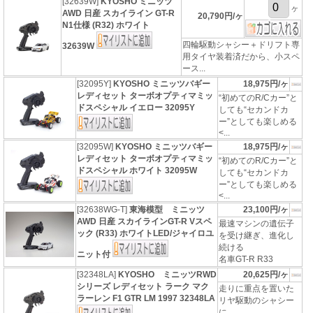
[32639W]
KYOSHO ミニッツ
ヶ
AWD 日産 スカイライン GT-R
20,790円/ヶ
N1仕様 (R32) ホワイト
四輪駆動シャシー＋ドリフト専
32639W
用タイヤ装着済だから、小スペ
ース...
[32095Y]
KYOSHO ミニッツバギー
18,975円/ヶ
レディセット ターボオプティマミッ
“初めてのR/Cカー”と
ドスペシャル イエロー 32095Y
しても“セカンドカ
ー”としても楽しめる
<...
[32095W]
KYOSHO ミニッツバギー
18,975円/ヶ
レディセット ターボオプティマミッ
“初めてのR/Cカー”と
ドスペシャル ホワイト 32095W
しても“セカンドカ
ー”としても楽しめる
<...
[32638WG-T]
東海模型 ミニッツ
23,100円/ヶ
AWD 日産 スカイラインGT-R Vスペ
最速マシンの遺伝子
ック (R33) ホワイトLED/ジャイロユ
を受け継ぎ、進化し
続ける
ニット付
名車GT-R R33
[32348LA]
KYOSHO ミニッツRWD
20,625円/ヶ
シリーズ レディセット ラーク マク
走りに重点を置いた
ラーレン F1 GTR LM 1997 32348LA
リヤ駆動のシャシー
に