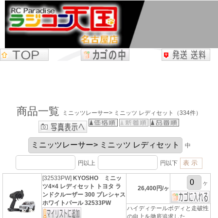
商品一覧
ミニッツレーサー> ミニッツ レディセット（334件）
中
円以上
円以下
[32533PW]
KYOSHO ミニッ
ヶ
ツ4×4 レディセット トヨタ ラ
26,400円/ヶ
ンドクルーザー 300 プレシャス
ホワイトパール 32533PW
ハイディテールボディと走破性
の向上を徹底追求した