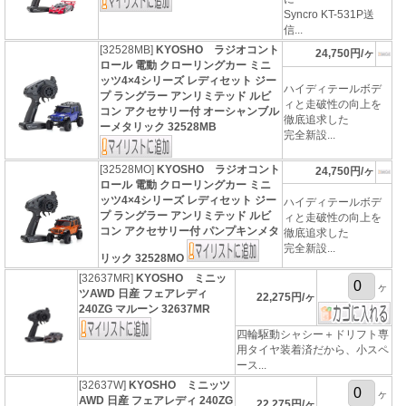
Syncro KT-531P送
信...
[32528MB]
KYOSHO ラジオコント
24,750円/ヶ
ロール 電動 クローリングカー ミニ
ッツ4×4シリーズ レディセット ジー
ハイディテールボデ
プ ラングラー アンリミテッド ルビ
ィと走破性の向上を
コン アクセサリー付 オーシャンブル
徹底追求した
ーメタリック 32528MB
完全新設...
[32528MO]
KYOSHO ラジオコント
24,750円/ヶ
ロール 電動 クローリングカー ミニ
ッツ4×4シリーズ レディセット ジー
ハイディテールボデ
プ ラングラー アンリミテッド ルビ
ィと走破性の向上を
コン アクセサリー付 パンプキンメタ
徹底追求した
完全新設...
リック 32528MO
[32637MR]
KYOSHO ミニッ
ヶ
ツAWD 日産 フェアレディ
22,275円/ヶ
240ZG マルーン 32637MR
四輪駆動シャシー＋ドリフト専
用タイヤ装着済だから、小スペ
ース...
[32637W]
KYOSHO ミニッツ
ヶ
AWD 日産 フェアレディ 240ZG
22,275円/ヶ