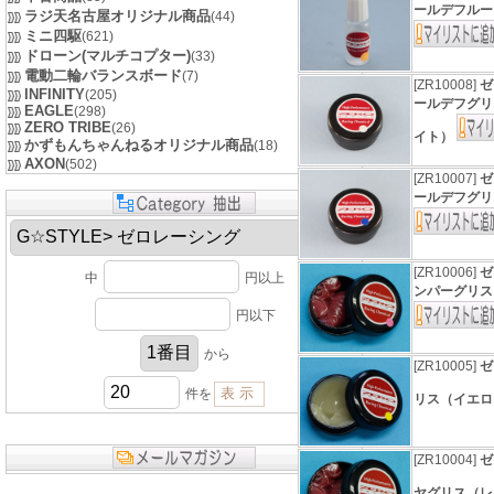
ールデフルー
ラジ天名古屋オリジナル商品
(44)
ミニ四駆
(621)
ドローン(マルチコプター)
(33)
電動二輪バランスボード
(7)
[ZR10008]
ゼ
INFINITY
(205)
ールデフグリ
EAGLE
(298)
ZERO TRIBE
(26)
イト）
かずもんちゃんねるオリジナル商品
(18)
AXON
(502)
[ZR10007]
ゼ
ールデフグリ
[ZR10006]
ゼ
中
円以上
ンパーグリス
円以下
から
[ZR10005]
ゼ
件を
リス（イエ
[ZR10004]
ゼ
ヤグリス（