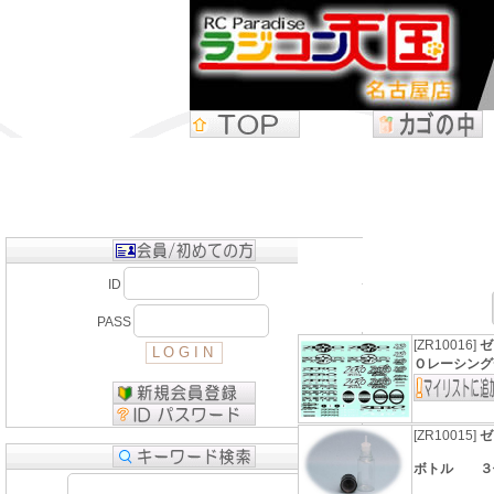
ID
PASS
[ZR10016]
ゼ
Ｏレーシング
[ZR10015]
ゼ
ボトル ３