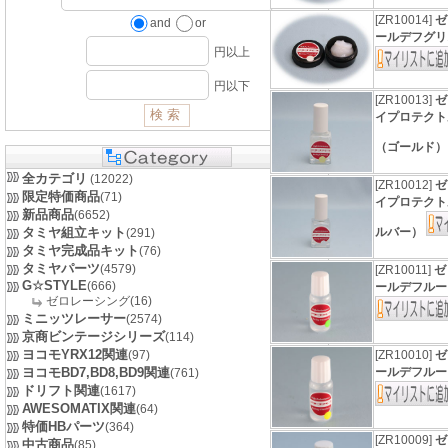
[ZR10014]
ゼ
and
or
ールデフグリ
円以上
円以下
[ZR10013]
ゼ
イプロテクト
（ゴールド
全カテゴリ
(12022)
[ZR10012]
ゼ
限定特価商品
(71)
イプロテクト
新品商品
(6652)
タミヤ組立キット
ルバー）
(291)
タミヤ完成品キット
(76)
タミヤパーツ
(4579)
[ZR10011]
ゼ
G☆STYLE
(666)
ールデフルー
ゼロレーシング(16)
ミニッツレーサー
(2574)
京商ビンテージシリーズ
(114)
ヨコモYRX12関連
(97)
[ZR10010]
ゼ
ヨコモBD7,BD8,BD9関連
ールデフルー
(761)
ドリフト関連
(1617)
AWESOMATIX関連
(64)
特価HBパーツ
(364)
[ZR10009]
ゼ
中古商品
(85)