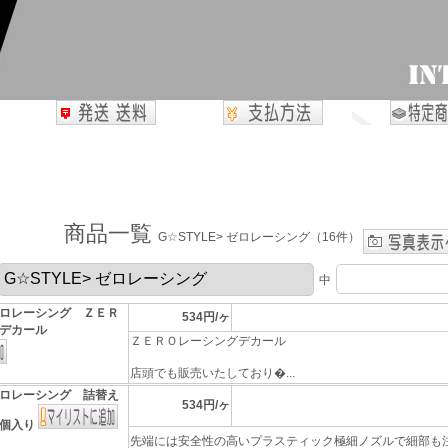
商品一覧
G☆STYLE> ゼロレーシング（16件）
中
ロレーシング ＺＥＲ
534円/ヶ
デカール
ＺＥＲＯレーシングデカール
店頭でも販売いたしており�...
ロレーシング 詰替え
534円/ヶ
個入り
先端には安全性の高いプラスティック極細ノズルで細部も注油