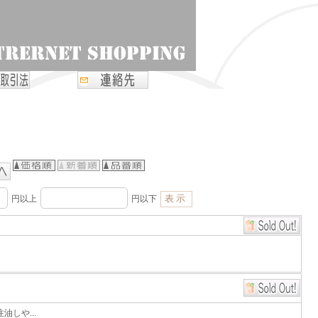
円以上
円以下
しや...