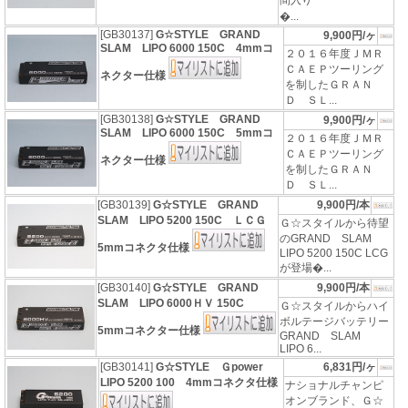
間入り
�...
[GB30137]
G☆STYLE GRAND
9,900円/ヶ
SLAM LIPO 6000 150C 4mmコ
２０１６年度ＪＭＲ
ＣＡＥＰツーリング
ネクター仕様
を制したＧＲＡＮ
Ｄ ＳＬ...
[GB30138]
G☆STYLE GRAND
9,900円/ヶ
SLAM LIPO 6000 150C 5mmコ
２０１６年度ＪＭＲ
ＣＡＥＰツーリング
ネクター仕様
を制したＧＲＡＮ
Ｄ ＳＬ...
[GB30139]
G☆STYLE GRAND
9,900円/本
SLAM LIPO 5200 150C ＬＣＧ
Ｇ☆スタイルから待望
のGRAND SLAM
5mmコネクタ仕様
LIPO 5200 150C LCG
が登場�...
[GB30140]
G☆STYLE GRAND
9,900円/本
SLAM LIPO 6000ＨＶ 150C
Ｇ☆スタイルからハイ
ボルテージバッテリー
5mmコネクター仕様
GRAND SLAM
LIPO 6...
[GB30141]
G☆STYLE Ｇpower
6,831円/ヶ
LIPO 5200 100 4mmコネクタ仕様
ナショナルチャンピ
オンブランド、Ｇ☆