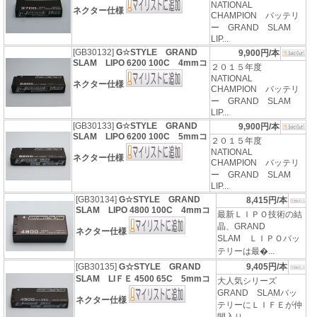
NATIONAL
ネクター仕様
CHAMPION バッテリ
ー GRAND SLAM
LIP...
[GB30132]
G☆STYLE GRAND
9,900円/本
SLAM LIPO 6200 100C 4mmコ
２０１５年度
NATIONAL
ネクター仕様
CHAMPION バッテリ
ー GRAND SLAM
LIP...
[GB30133]
G☆STYLE GRAND
9,900円/本
SLAM LIPO 6200 100C 5mmコ
２０１５年度
NATIONAL
ネクター仕様
CHAMPION バッテリ
ー GRAND SLAM
LIP...
[GB30134]
G☆STYLE GRAND
8,415円/本
SLAM LIPO 4800 100C 4mmコ
最新ＬＩＰＯ技術の結
晶、GRAND
ネクター仕様
SLAM ＬＩＰＯバッ
テリーは最�...
[GB30135]
G☆STYLE GRAND
9,405円/本
SLAM LIＦＥ 4500 65C 5mmコ
大人気シリーズ
GRAND SLAMバッ
ネクター仕様
テリーにＬＩＦＥが仲