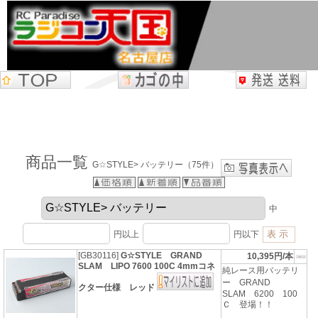
商品一覧
G☆STYLE> バッテリー（75件）
中
円以上
円以下
[GB30116]
G☆STYLE GRAND
10,395円/本
SLAM LIPO 7600 100C 4mmコネ
純レース用バッテリ
ー GRAND
クター仕様 レッド
SLAM 6200 100
Ｃ 登場！！
...