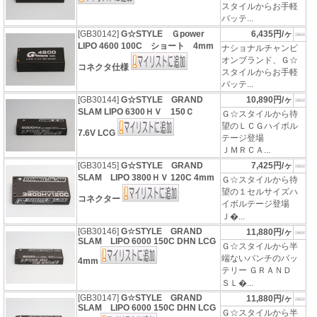
スタイルからお手軽
バッテ...
[GB30142]
G☆STYLE Ｇpower
6,435円/ヶ
LIPO 4600 100C ショート 4mm
ナショナルチャンピ
オンブランド、Ｇ☆
コネクタ仕様
スタイルからお手軽
バッテ...
[GB30144]
G☆STYLE GRAND
10,890円/ヶ
SLAM LIPO 6300ＨＶ 150Ｃ
Ｇ☆スタイルから待
望のＬＣＧハイボル
7.6V LCG
テージ登場
ＪＭＲＣＡ...
[GB30145]
G☆STYLE GRAND
7,425円/ヶ
SLAM LIPO 3800ＨＶ 120C 4mm
Ｇ☆スタイルから待
望の１セルサイズハ
コネクター
イボルテージ登場
Ｊ�...
[GB30146]
G☆STYLE GRAND
11,880円/ヶ
SLAM LIPO 6000 150C DHN LCG
Ｇ☆スタイルから半
端ないパンチのバッ
4mm
テリー ＧＲＡＮＤ
ＳＬ�...
[GB30147]
G☆STYLE GRAND
11,880円/ヶ
SLAM LIPO 6000 150C DHN LCG
Ｇ☆スタイルから半