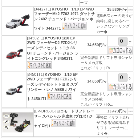
ーズ...
[34427T1]
KYOSHO 1/10 EP 4WD
35,530円/ヶ
フェーザーMk2 FZ02 1971 ダットサ
電動R/Cカーの走りが
ン 240Z チューンド・バージョン ホ
純粋に楽しめるベー
シックなツーリング
ワイト 34427T1
カー�...
[34502T1]
KYOSHO 1/10 EP
ヶ
2WD フェーザーD2 FZD2シリ
34,650円/ヶ
ーズ レディセット トヨタ 86
GT チューンド・バージョン ラ
完全新設計ドリフト専用シャシ
イトニングレッド 34502T1
ー＆メカ搭載
これがドリフトR/...
[34501T1]
KYOSHO 1/10 EP
ヶ
2WD フェーザーD2 FZD2シリ
34,650円/ヶ
ーズ レディセット トヨタ スプ
リンター トレノ AE86 ホワイ
完全新設計ドリフト専用シャシ
ト 34501T1
ー＆メカ搭載
これがドリフトR/...
[DP-DRG3G]
ヨコモ ドリフト レー
33,473円/ヶ
サー スペシャル 完成車 (プロポ / ジ
手軽にドリフト走行
ができる完成済みド
ャイロ付)
リフト レーサーに、
より�...