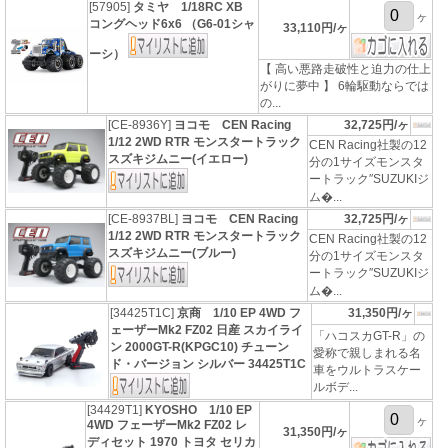
[57905]
タミヤ 1/18RC XB
ヶ
コングヘッド6x6 （G6-01シャ
33,110円/ヶ
ーシ）
【 高い悪路走破性と迫力の仕上
がりに夢中 】 6輪駆動ならでは
の...
[CE-8936Y]
ヨコモ CEN Racing
32,725円/ヶ
1/12 2WD RTR モンスタートラック
CEN Racing社製の12
スズキジムニー(イエロー)
分の1サイズモンスタ
ートラック″SUZUKIジ
ム�...
[CE-8937BL]
ヨコモ CEN Racing
32,725円/ヶ
1/12 2WD RTR モンスタートラック
CEN Racing社製の12
スズキジムニー(ブルー)
分の1サイズモンスタ
ートラック″SUZUKIジ
ム�...
[34425T1C]
京商 1/10 EP 4WD フ
31,350円/ヶ
ェーザーMk2 FZ02 日産 スカイライ
「ハコスカGT-R」の
ン 2000GT-R(KPGC10) チューン
愛称で親しまれる名
ド・バージョン シルバー 34425T1C
車をウルトラスケー
ルボデ...
[34429T1]
KYOSHO 1/10 EP
ヶ
4WD フェーザーMk2 FZ02 レ
31,350円/ヶ
ディセット 1970 トヨタ セリカ