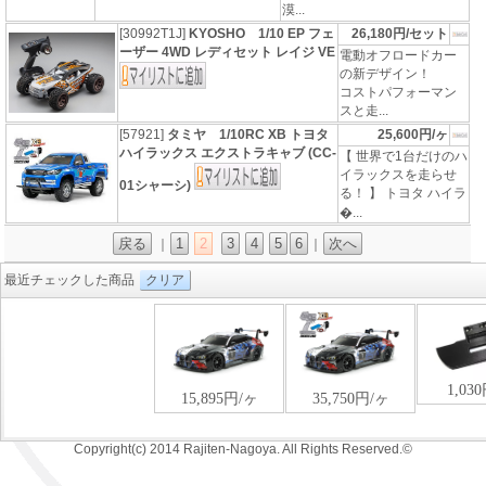
漠...
[30992T1J]
KYOSHO 1/10 EP フェ
26,180円/セット
ーザー 4WD レディセット レイジ VE
電動オフロードカー
の新デザイン！
コストパフォーマン
スと走...
[57921]
タミヤ 1/10RC XB トヨタ
25,600円/ヶ
ハイラックス エクストラキャブ (CC-
【 世界で1台だけのハ
イラックスを走らせ
01シャーシ)
る！ 】 トヨタ ハイラ
�...
戻る
1
2
3
4
5
6
次へ
｜
｜
最近チェックした商品
クリア
Copyright(c) 2014 Rajiten-Nagoya. All Rights Reserved.©