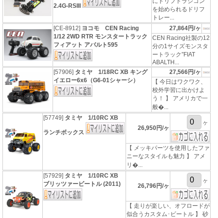
にドリフトラジコン
2.4G-RSIII
を始められるドリフ
トレー...
[CE-8912]
ヨコモ CEN Racing
27,864円/ヶ
1/12 2WD RTR モンスタートラック
CEN Racing社製の12
フィアット アバルト595
分の1サイズモンスタ
ートラック″FIAT
ABALTH...
[57906]
タミヤ 1/18RC XB キング
27,566円/ヶ
イエロー6x6（G6-01シャーシ）
【 今日はワクワク、
校外学習に出かけよ
う！ 】 アメリカで一
般�...
[57749]
タミヤ 1/10RC XB
ヶ
26,950円/ヶ
ランチボックス
【 メッキパーツを使用したファ
ニーなスタイルも魅力 】 アメ
リ�...
[57929]
タミヤ 1/10RC XB
ヶ
ブリッツァービートル (2011)
26,796円/ヶ
【 走りが楽しい、オフロードが
似合うカスタム･ビートル 】 砂