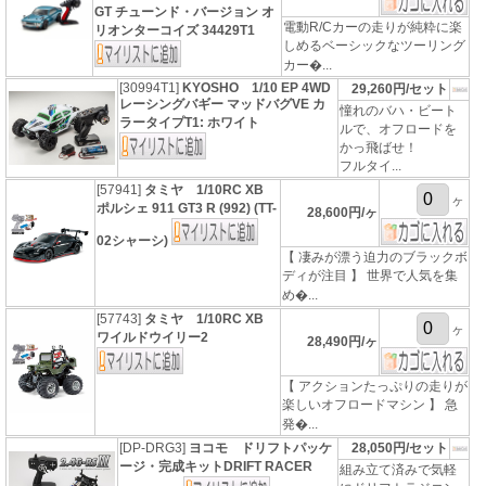
GT チューンド・バージョン オ
電動R/Cカーの走りが純粋に楽
リオンターコイズ 34429T1
しめるベーシックなツーリング
カー�...
[30994T1]
KYOSHO 1/10 EP 4WD
29,260円/セット
レーシングバギー マッドバグVE カ
憧れのバハ・ビート
ラータイプT1: ホワイト
ルで、オフロードを
かっ飛ばせ！
フルタイ...
[57941]
タミヤ 1/10RC XB
ヶ
ポルシェ 911 GT3 R (992) (TT-
28,600円/ヶ
02シャーシ)
【 凄みが漂う迫力のブラックボ
ディが注目 】 世界で人気を集
め�...
[57743]
タミヤ 1/10RC XB
ヶ
ワイルドウイリー2
28,490円/ヶ
【 アクションたっぷりの走りが
楽しいオフロードマシン 】 急
発�...
[DP-DRG3]
ヨコモ ドリフトパッケ
28,050円/セット
ージ・完成キットDRIFT RACER
組み立て済みで気軽