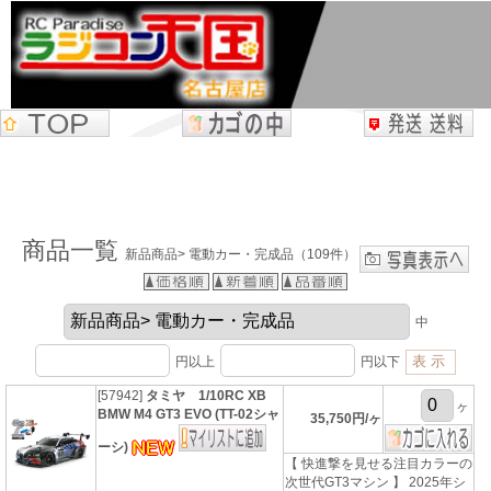
商品一覧
新品商品> 電動カー・完成品（109件）
中
円以上
円以下
[57942]
タミヤ 1/10RC XB
ヶ
BMW M4 GT3 EVO (TT-02シャ
35,750円/ヶ
ーシ)
【 快進撃を見せる注目カラーの
次世代GT3マシン 】 2025年シ