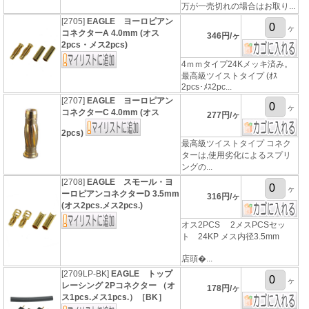
万が一売切れの場合はお取り...
[2705]
EAGLE ヨーロピアン
ヶ
コネクターA 4.0mm (オス
346円/ヶ
2pcs・メス2pcs)
4ｍｍタイプ24Kメッキ済み。
最高級ツイストタイプ (ｵｽ
2pcs･ﾒｽ2pc...
[2707]
EAGLE ヨーロピアン
ヶ
コネクターC 4.0mm (オス
277円/ヶ
2pcs)
最高級ツイストタイプ コネク
ターは,使用劣化によるスプリ
ングの...
[2708]
EAGLE スモール・ヨ
ヶ
ーロピアンコネクターD 3.5mm
316円/ヶ
(オス2pcs.メス2pcs.)
オス2PCS 2メスPCSセッ
ト 24KP メス内径3.5mm
店頭�...
[2709LP-BK]
EAGLE トップ
ヶ
レーシング 2Pコネクター （オ
178円/ヶ
ス1pcs.メス1pcs.）［BK］