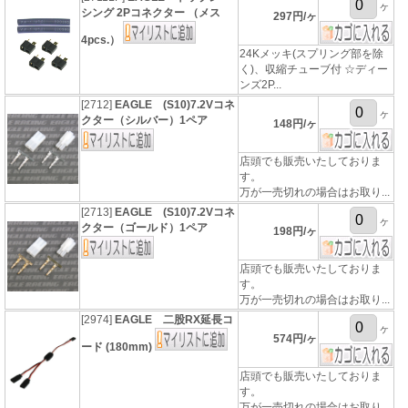
ヶ
シング 2Pコネクター （メス
297円/ヶ
4pcs.）
24Kメッキ(スプリング部を除
く)、収縮チューブ付 ☆ディー
ンズ2P...
[2712]
EAGLE (S10)7.2Vコネ
ヶ
クター（シルバー）1ペア
148円/ヶ
店頭でも販売いたしておりま
す。
万が一売切れの場合はお取り...
[2713]
EAGLE (S10)7.2Vコネ
ヶ
クター（ゴールド）1ペア
198円/ヶ
店頭でも販売いたしておりま
す。
万が一売切れの場合はお取り...
[2974]
EAGLE 二股RX延長コ
ヶ
574円/ヶ
ード (180mm)
店頭でも販売いたしておりま
す。
万が一売切れの場合はお取り...