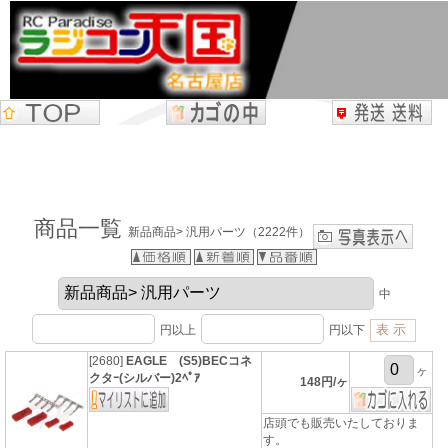
商品一覧
新品商品> 汎用パーツ（2222件）
中
円以上
円以下
[2680]
EAGLE (S5)BECコネ
ヶ
クタｰ(シルバー)2ﾍﾟｱ
148円/ヶ
店頭でも販売いたしておりま
す。