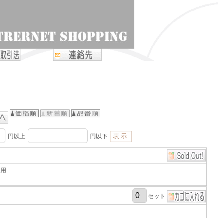
円以上
円以下
ス用
セット