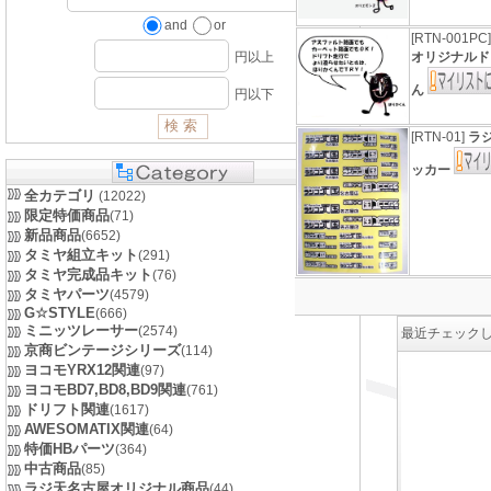
and
or
[RTN-001PC
オリジナルド
円以上
ん
円以下
[RTN-01]
ラ
ッカー
全カテゴリ
(12022)
限定特価商品
(71)
新品商品
(6652)
タミヤ組立キット
(291)
タミヤ完成品キット
(76)
タミヤパーツ
(4579)
G☆STYLE
(666)
ミニッツレーサー
(2574)
最近チェック
京商ビンテージシリーズ
(114)
ヨコモYRX12関連
(97)
ヨコモBD7,BD8,BD9関連
(761)
ドリフト関連
(1617)
AWESOMATIX関連
(64)
特価HBパーツ
(364)
中古商品
(85)
ラジ天名古屋オリジナル商品
(44)