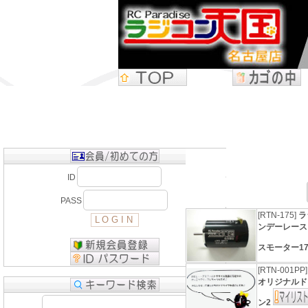
ID
PASS
[RTN-175]
ラ
ンデーレース
スモーター17
[RTN-001PP
オリジナルド
ン2