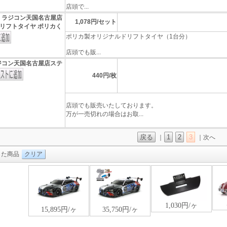
店頭で...
]
ラジコン天国名古屋店
1,078円/セット
リフトタイヤ ポリカく
ポリカ製オリジナルドリフトタイヤ（1台分）
店頭でも販...
ジコン天国名古屋店ステ
440円/枚
店頭でも販売いたしております。
万が一売切れの場合はお取...
戻る
1
2
3
｜
｜次へ
した商品
クリア