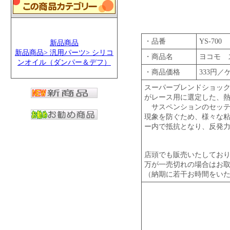
・品番
YS-700
新品商品
新品商品> 汎用パーツ> シリコ
・商品名
ヨコモ ス
ンオイル（ダンパー＆デフ）
・商品価格
333円／
スーパーブレンドショッ
がレース用に選定した、
サスペンションのセッテ
現象を防ぐため、様々な
ー内で抵抗となり、反発
店頭でも販売いたしてお
万が一売切れの場合はお
（納期に若干お時間をい