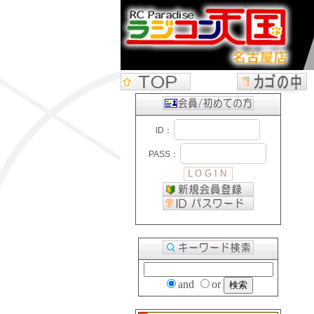
and
or