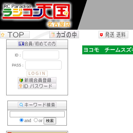
ヨコモ チームスズキ
and
or