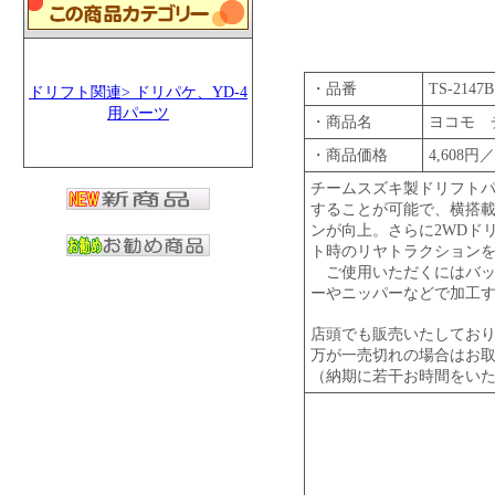
・品番
TS-2147B
ドリフト関連> ドリパケ、YD-4
用パーツ
・商品名
ヨコモ 
・商品価格
4,608円
チームスズキ製ドリフトパ
することが可能で、横搭
ンが向上。さらに2WDド
ト時のリヤトラクション
ご使用いただくにはバッ
ーやニッパーなどで加工
店頭でも販売いたしてお
万が一売切れの場合はお
（納期に若干お時間をい