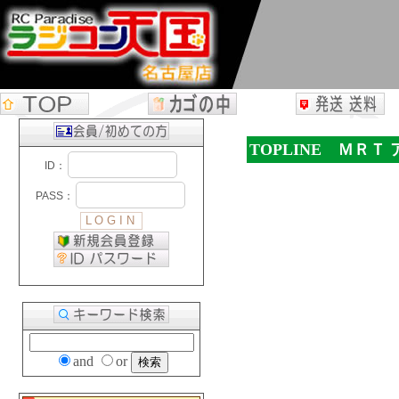
TOPLINE ＭＲ
and
or