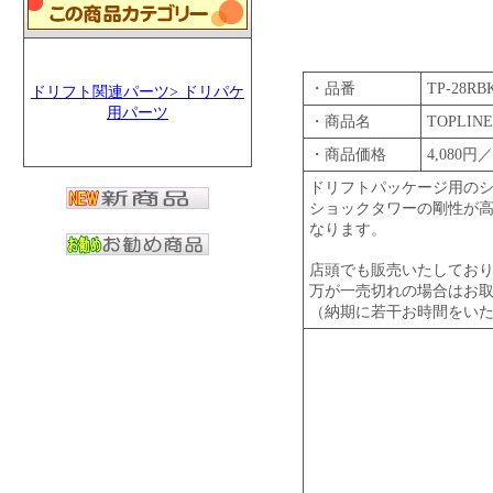
・品番
TP-28RB
ドリフト関連パーツ> ドリパケ
用パーツ
・商品名
TOPL
・商品価格
4,080円
ドリフトパッケージ用のシ
ショックタワーの剛性が
なります。
店頭でも販売いたしてお
万が一売切れの場合はお
（納期に若干お時間をい