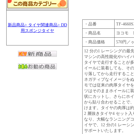
・品番
TF-4660
新品商品> タイヤ関連商品> DD
用スポンジタイヤ
・商品名
ヨコモ 1
・商品価格
570円／
12 分の1 レーシングの
マシンの高性能化やハイ
タイヤで走行することが
イールに装着しても、そ
り落してから走行するこ
ネガティブなイメージを
モでは従来の肉厚タイヤを
ツはそのままホイールに
状にカットし、さらにホ
から貼り合わせることで
けます。タイヤの肉厚は約
2 層抜きタイヤ4 セット
なり、大幅なランニング
イヤで、12 分の1 レー
サポートいたします。