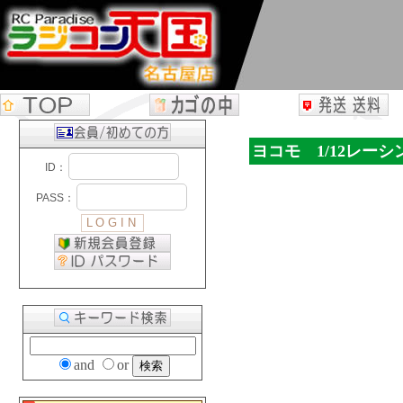
ヨコモ 1/12レー
and
or