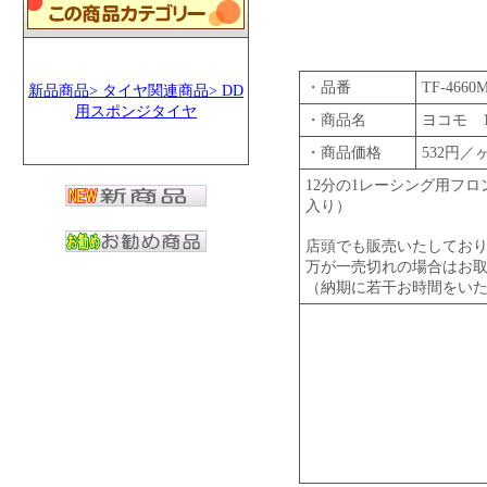
・品番
TF-4660
新品商品> タイヤ関連商品> DD
用スポンジタイヤ
・商品名
ヨコモ 1
・商品価格
532円／
12分の1レーシング用フ
入り）
店頭でも販売いたしてお
万が一売切れの場合はお
（納期に若干お時間をい