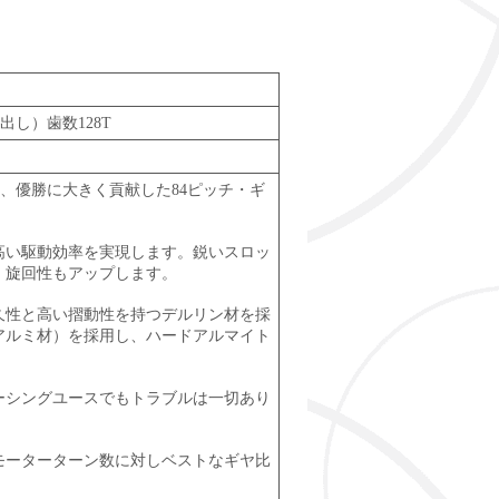
し）歯数128T
し、優勝に大きく貢献した84ピッチ・ギ
高い駆動効率を実現します。鋭いスロッ
、旋回性もアップします。
久性と高い摺動性を持つデルリン材を採
5アルミ材）を採用し、ハードアルマイト
ーシングユースでもトラブルは一切あり
モーターターン数に対しベストなギヤ比