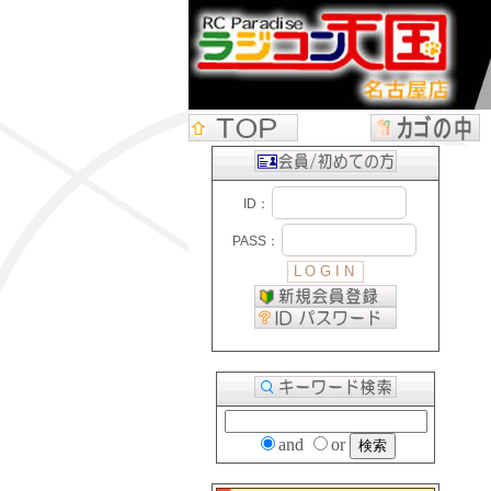
and
or