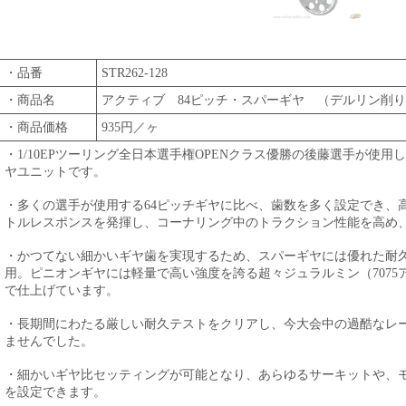
・品番
STR262-128
・商品名
アクティブ 84ピッチ・スパーギヤ （デルリン削り出
・商品価格
935円／ヶ
・1/10EPツーリング全日本選手権OPENクラス優勝の後藤選手が使用
ヤユニットです。
・多くの選手が使用する64ピッチギヤに比べ、歯数を多く設定でき、
トルレスポンスを発揮し、コーナリング中のトラクション性能を高め
・かつてない細かいギヤ歯を実現するため、スパーギヤには優れた耐
用。ピニオンギヤには軽量で高い強度を誇る超々ジュラルミン（707
で仕上げています。
・長期間にわたる厳しい耐久テストをクリアし、今大会中の過酷なレ
ませんでした。
・細かいギヤ比セッティングが可能となり、あらゆるサーキットや、
を設定できます。