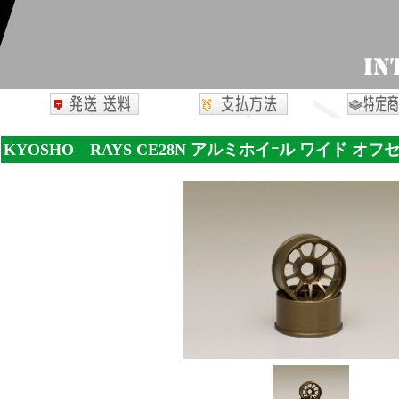
KYOSHO RAYS CE28N アルミホイｰル ワイド オフセッ