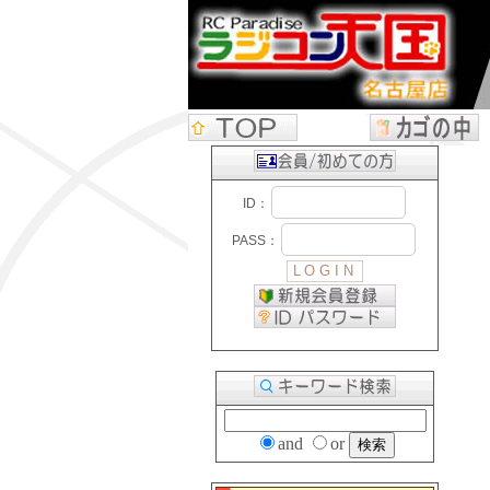
and
or