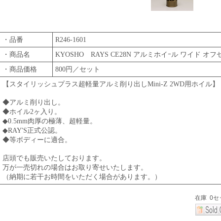
・品番
R246-1601
・商品名
KYOSHO RAYS CE28N アルミホイｰル ワイド オフセ
・商品価格
800円／セット
【スタイリッシュプラス超軽量アルミ削り出しMini-Z 2WD用ホイル】
◆アルミ削り出し。
◆ホイル2ヶ入り。
◆0.5mm肉厚の極薄、超軽量。
◆RAY'S正式公認。
◆等ボディーに適合。
店頭でも販売いたしております。
万が一売切れの場合はお取り寄せいたします。
（納期に若干お時間をいただく場合があります。）