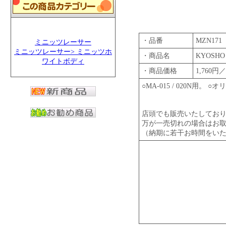
・品番
MZN171
ミニッツレーサー
ミニッツレーサー> ミニッツホ
・商品名
KYOSH
ワイトボディ
・商品価格
1,760
○MA-015 / 020N
店頭でも販売いたしてお
万が一売切れの場合はお
（納期に若干お時間をい