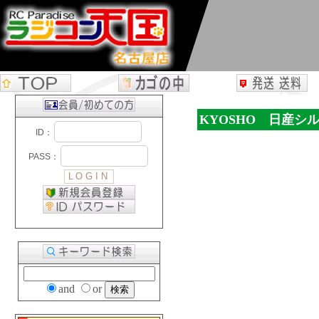
KYOSHO 日産シル
and
or