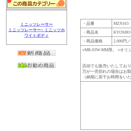
・品番
MZN163
ミニッツレーサー
ミニッツレーサー> ミニッツホ
・商品名
KYOSH
ワイトボディ
・商品価格
2,000
○MR-03W-MM用。 
店頭でも販売いたしてお
万が一売切れの場合はお
（納期に若干お時間をい