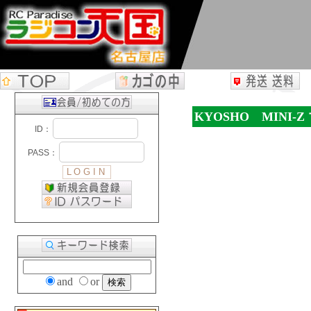
KYOSHO MINI-
and
or