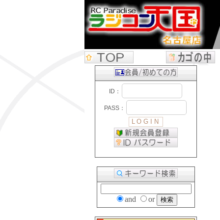
and
or