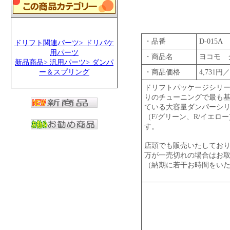
・品番
D-015A
ドリフト関連パーツ> ドリパケ
用パーツ
・商品名
ヨコモ 
新品商品> 汎用パーツ> ダンパ
ー＆スプリング
・商品価格
4,731円
ドリフトパッケージシリー
りのチューニングで最も
ている大容量ダンパーシ
（F/グリーン、R/イエ
す。
店頭でも販売いたしてお
万が一売切れの場合はお
（納期に若干お時間をい