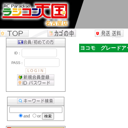
ヨコモ グレードアッ
and
or