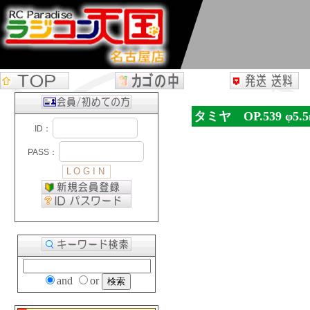
タミヤ OP.539 φ
and
or