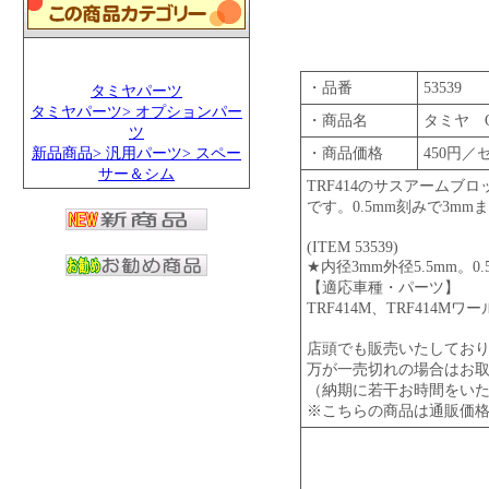
・品番
53539
タミヤパーツ
タミヤパーツ> オプションパー
・商品名
タミヤ O
ツ
新品商品> 汎用パーツ> スペー
・商品価格
450円／
サー＆シム
TRF414のサスアームブ
です。0.5mm刻みで3m
(ITEM 53539)
★内径3mm外径5.5mm。0
【適応車種・パーツ】
TRF414M、TRF414M
店頭でも販売いたしてお
万が一売切れの場合はお
（納期に若干お時間をい
※こちらの商品は通販価