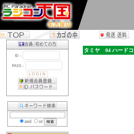
タミヤ 04 ハードコ
and
or