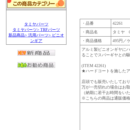
・品番
42261
タミヤパーツ
タミヤパーツ> TRFパーツ
・商品名
タミヤ 0
新品商品> 汎用パーツ> ピニオ
ンギア
・商品価格
495円／
アルミ製ピニオンギヤに
ることでスパーギヤとの
(ITEM 42261)
★ハードコートを施した
店頭でも販売いたしてお
万が一売切れの場合はお
（納期に若干お時間をい
※こちらの商品は通販価