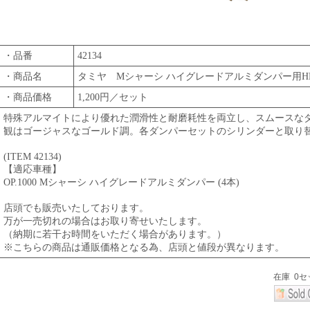
・品番
42134
・商品名
タミヤ Mシャーシ ハイグレードアルミダンパー用HLシ
・商品価格
1,200円／セット
特殊アルマイトにより優れた潤滑性と耐磨耗性を両立し、スムースな
観はゴージャスなゴールド調。各ダンパーセットのシリンダーと取り
(ITEM 42134)
【適応車種】
OP.1000 Mシャーシ ハイグレードアルミダンパー (4本)
店頭でも販売いたしております。
万が一売切れの場合はお取り寄せいたします。
（納期に若干お時間をいただく場合があります。）
※こちらの商品は通販価格となる為、店頭と値段が異なります。