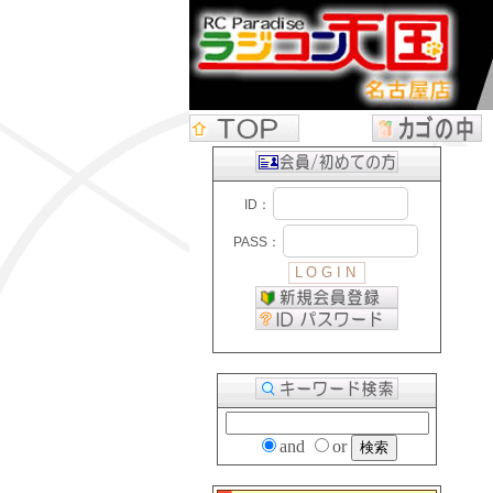
and
or