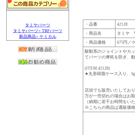
・品番
42128
タミヤパーツ
タミヤパーツ> TRFパーツ
・商品名
タミヤ 
新品商品> ケミカル
・商品価格
675円／
駆動系のジョイントやカ
てパーツの摩耗を防ぎ、
(ITEM 42128)
★丸形樹脂ケース入り、3g
店頭でも販売いたしてお
万が一売切れの場合はお
（納期に若干お時間をい
※こちらの商品は通販価