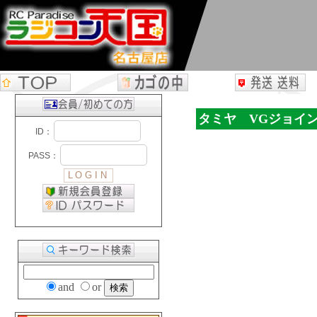
タミヤ VGジョイ
and
or