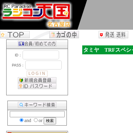
タミヤ TRFスペシ
and
or