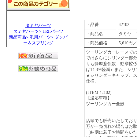
・品番
42102
タミヤパーツ
タミヤパーツ> TRFパーツ
・商品名
タミヤ 
新品商品> 汎用パーツ> ダンパ
ー＆スプリング
・商品価格
5,610
ツーリングカーレースでの使
ではさらにシリンダー部
りも静摩擦係数、動摩擦係
は14.3%軽減）また、
★シリンダーキャップ、
仕様。
(ITEM 42102)
【適応車種】
ツーリングカー全般
店頭でも販売いたしてお
万が一売切れの場合はお
（納期に若干お時間をい