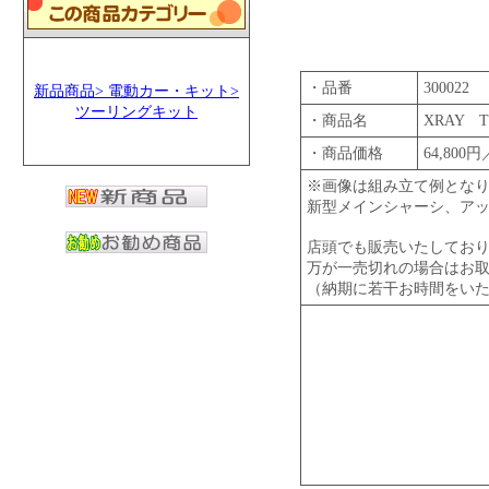
・品番
300022
新品商品> 電動カー・キット>
ツーリングキット
・商品名
XRAY T
・商品価格
64,800
※画像は組み立て例とな
新型メインシャーシ、アッパ
店頭でも販売いたしてお
万が一売切れの場合はお
（納期に若干お時間をい