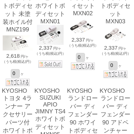
トボディセ
ホワイトボ
ィセット
トボディセ
MXN02
ット 未塗
ディセット
ット
MXN01
MXN03
装ホイル付
MNZ199
2,337
円/ヶ
（うち税(税込)円）
2,337
2,337
円/ヶ
円/ヶ
（うち税(税込)円）
（うち税(税込)円）
2,618
円/ヶ
ヶ
（うち税(税込)円）
ヶ
ヶ
KYOSHO
KYOSHO
KYOSHO
KYOSHO
SUZUKI
トヨタ 4ラ
ランドロー
ランドロー
APIO
ンナー ア
バー ディ
バー ディ
JIMNY TS4
クセサリー
フェンダー
フェンダー
ホワイトボ
パーツ付
90 ホワイ
90 アドベ
ディセット
ホワイトボ
トボディセ
ンチャー