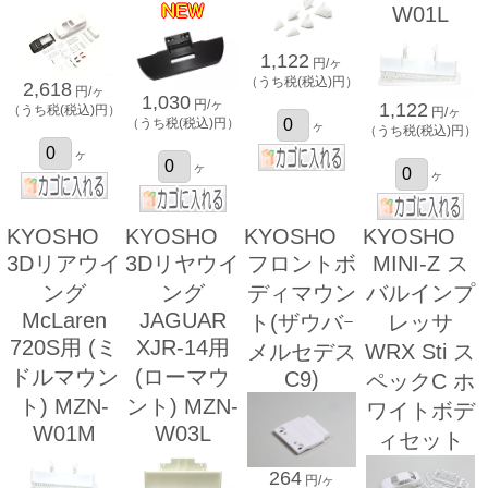
W01L
1,122
円/ヶ
（うち税(税込)円）
2,618
円/ヶ
1,030
円/ヶ
1,122
（うち税(税込)円）
円/ヶ
（うち税(税込)円）
ヶ
（うち税(税込)円）
ヶ
ヶ
ヶ
KYOSHO
KYOSHO
KYOSHO
KYOSHO
3Dリアウイ
3Dリヤウイ
フロントボ
MINI-Z ス
ング
ング
ディマウン
バルインプ
McLaren
JAGUAR
ト(ザウバｰ
レッサ
720S用 (ミ
XJR-14用
メルセデス
WRX Sti ス
ドルマウン
(ローマウ
C9)
ペックC ホ
ト) MZN-
ント) MZN-
ワイトボデ
W01M
W03L
ィセット
264
円/ヶ