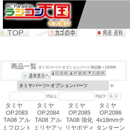
商品一覧
タミヤパーツ> オプションパーツ 商品数＝1509件
中
円以上
円以下
タミヤ
タミヤ
タミヤ
タミヤ
OP.2083
OP.2084
OP.2085
OP.2086
TA08 アル
TA08 アル
TA08 強化
4x18mmチ
ミフロント
ミリヤアッ
リヤボディ
タンターン