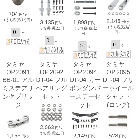
704
円/ヶ
（うち税(税込)円）
2,145
3,135
1,898
円/ヶ
円/ヶ
円/ヶ
（うち税(税込)
（うち税(税込)円）
（うち税(税込)
円）
ヶ
円）
ヶ
ヶ
ヶ
タミヤ
タミヤ
タミヤ
タミヤ
OP.2091
OP.2092
OP.2094
OP.2095
BB-01 アル
DT-04 フル
DT-04 カー
DT-04 フリ
ミステアリ
ベアリング
ボンダンパ
ーホイール
ングブリッ
セット
ーステーセ
シャフト
ジ
ット
(ロング)
2,063
円/ヶ
（うち税(税込)円）
1,155
2,145
528
円/ヶ
円/ヶ
円/ヶ