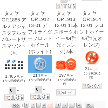
タミヤ
タミヤ
タミヤ
タミヤ
OP.1912
OP.1913
OP.1914
OP.1885 ア
T3-01 デュ
T3-01 11本
T3-01 フロ
ルミアジャ
アルライダ
スポークホ
ントホイー
スタブルセ
ーフロント
イール(蛍
ル(蛍光オ
パレートサ
ホイール
光オレン
レンジ)
スマウント
(ホワイト)
ジ)2本
（E）
214
円/ヶ
（うち税(税込)
214
297
1,485
円/ヶ
円/ヶ
円/ヶ
円）
（うち税(税込)円）
（うち税(税込)
（うち税(税込)円）
円）
ヶ
ヶ
戻る
1
7
8
9
10
11
12
13
76
次へ
｜
..
..
｜