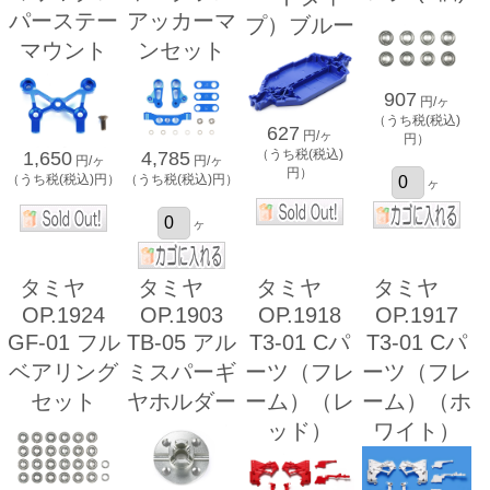
パーステー
アッカーマ
プ）ブルー
マウント
ンセット
907
円/ヶ
（うち税(税込)
627
円/ヶ
円）
（うち税(税込)
1,650
4,785
円/ヶ
円/ヶ
円）
（うち税(税込)円）
（うち税(税込)円）
ヶ
ヶ
タミヤ
タミヤ
タミヤ
タミヤ
OP.1924
OP.1903
OP.1918
OP.1917
GF-01 フル
TB-05 アル
T3-01 Cパ
T3-01 Cパ
ベアリング
ミスパーギ
ーツ（フレ
ーツ（フレ
セット
ヤホルダー
ーム）（レ
ーム）（ホ
ッド）
ワイト）