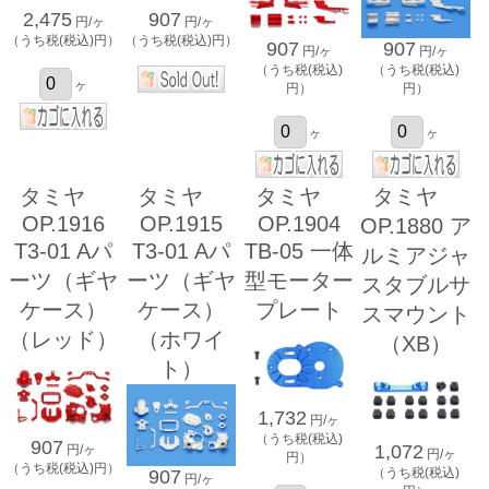
2,475
907
円/ヶ
円/ヶ
（うち税(税込)円）
（うち税(税込)円）
907
907
円/ヶ
円/ヶ
（うち税(税込)
（うち税(税込)
ヶ
円）
円）
ヶ
ヶ
タミヤ
タミヤ
タミヤ
タミヤ
OP.1916
OP.1915
OP.1904
OP.1880 ア
T3-01 Aパ
T3-01 Aパ
TB-05 一体
ルミアジャ
ーツ（ギヤ
ーツ（ギヤ
型モーター
スタブルサ
ケース）
ケース）
プレート
スマウント
（レッド）
（ホワイ
（XB）
ト）
1,732
円/ヶ
（うち税(税込)
907
1,072
円/ヶ
円/ヶ
円）
（うち税(税込)円）
（うち税(税込)
907
円/ヶ