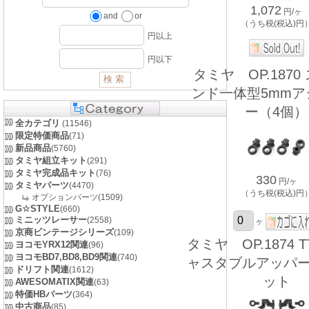
1,072
円/ヶ
and
or
（うち税(税込)円
円以上
円以下
タミヤ OP.1870
ンド一体型5mmア
ー（4個）
全カテゴリ
(11546)
限定特価商品
(71)
新品商品
(5760)
タミヤ組立キット
(291)
タミヤ完成品キット
(76)
330
円/ヶ
タミヤパーツ
(4470)
（うち税(税込)円
オプションパーツ(1509)
G☆STYLE
(660)
ミニッツレーサー
(2558)
ヶ
京商ビンテージシリーズ
(109)
タミヤ OP.1874 T
ヨコモYRX12関連
(96)
ヨコモBD7,BD8,BD9関連
(740)
ャスタブルアッパ
ドリフト関連
(1612)
ット
AWESOMATIX関連
(63)
特価HBパーツ
(364)
中古商品
(85)