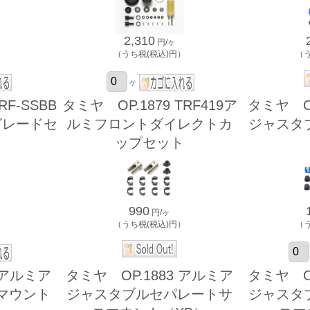
2,310
円/ヶ
）
（うち税(税込)円）
（
ヶ
RF-SSBB
タミヤ OP.1879 TRF419ア
タミヤ O
グレードセ
ルミフロントダイレクトカ
ジャスタ
ップセット
990
円/ヶ
）
（うち税(税込)円）
（
 アルミア
タミヤ OP.1883 アルミア
タミヤ O
マウント
ジャスタブルセパレートサ
ジャスタ