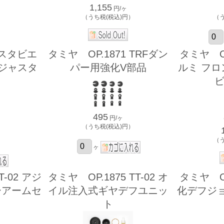
1,155
円/ヶ
）
（うち税(税込)円）
（
 スタビエ
タミヤ OP.1871 TRFダン
タミヤ OP.
ジャスタ
パー用強化V部品
ルミ フ
495
円/ヶ
（うち税(税込)円）
）
（
ヶ
T-02 アジ
タミヤ OP.1875 TT-02 オ
タミヤ OP.
ーアームセ
イル注入式ギヤデフユニッ
化デフジ
ト