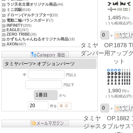
ラジ天名古屋オリジナル商品
(44)
ミニ四駆
(618)
ドローン(マルチコプター)
(33)
1,485
円/ヶ
電動二輪バランスボード
(7)
（うち税(税込)円
INFINITY
(205)
EAGLE
(297)
ZERO TRIBE
(26)
ヶ
かずもんちゃんねるオリジナル商品
(18)
AXON
タミヤ OP.1878 T
(487)
ダンパー用アップ
ット
中
円以上
円以下
1,980
円/ヶ
から
（うち税(税込)円
件を
ヶ
タミヤ OP.1882
ジャスタブルサス