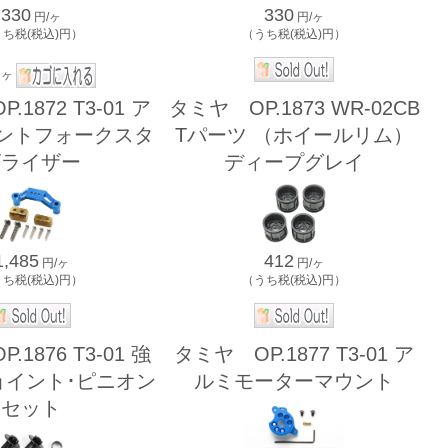
330
330
円/ヶ
円/ヶ
うち税(税込)円）
（うち税(税込)円）
ヶ
1872 T3-01 ア
タミヤ OP.1873 WR-02CB
ロントフォークスタ
Tパーツ （ホイールリム）
ビライザー
ディープグレイ
1,485
412
円/ヶ
円/ヶ
うち税(税込)円）
（うち税(税込)円）
1876 T3-01 強
タミヤ OP.1877 T3-01 ア
ョイント･ピニオン
ルミモーターマウント
セット