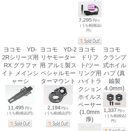
7,295
円/ヶ
（うち税(税込)
円）
ヨコモ YD-
ヨコモ YD-2
ヨコモ
ヨコモ
2Rシリーズ用
リヤモーター
ドリフ
クランプ
RX グラファ
用 アルミ製ス
ト/ツー
式ホイル
イト メインシ
ペシャルモー
リング用
ハブ (真
ャーシ
ターマウント
ハイトラ
鍮製
4.0mm)
クション
ホイルス
ペーサー
11,495
2,194
円/ヶ
円/ヶ
1,337
円/ヶ
(1.0mm
（うち税(税込)円）
（うち税(税込)円）
（うち税(税込)
厚)
円）