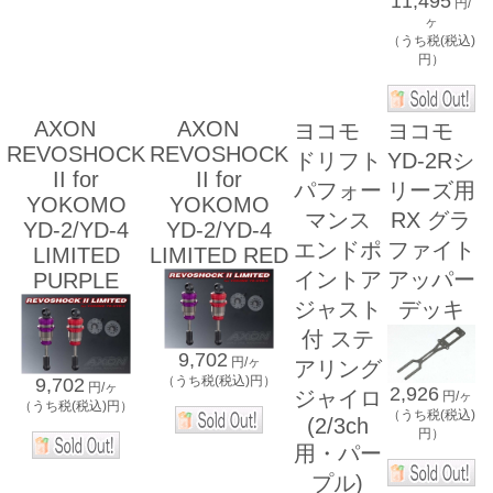
11,495
円/
ヶ
（うち税(税込)
円）
AXON
AXON
ヨコモ
ヨコモ
REVOSHOCK
REVOSHOCK
ドリフト
YD-2Rシ
II for
II for
パフォー
リーズ用
YOKOMO
YOKOMO
マンス
RX グラ
YD-2/YD-4
YD-2/YD-4
エンドポ
ファイト
LIMITED
LIMITED RED
イントア
アッパー
PURPLE
ジャスト
デッキ
付 ステ
9,702
円/ヶ
アリング
（うち税(税込)円）
9,702
円/ヶ
2,926
ジャイロ
円/ヶ
（うち税(税込)円）
（うち税(税込)
(2/3ch
円）
用・パー
プル)