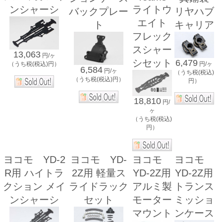
ンシャーシ
ライトウ
バックプレー
リヤハブ
エイト
ト
キャリア
フレック
スシャー
13,063
円/ヶ
シセット
6,479
（うち税(税込)円）
円/ヶ
6,584
円/ヶ
（うち税(税込)
（うち税(税込)円）
円）
18,810
円/
ヶ
（うち税(税込)
円）
ヨコモ YD-2
ヨコモ YD-
ヨコモ
ヨコモ
R用 ハイトラ
2Z用 軽量ス
YD-2Z用
YD-2Z用
クション メイ
ライドラック
アルミ製
トランス
ンシャーシ
セット
モーター
ミッショ
マウント
ンケース