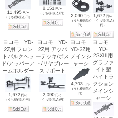
8,151
円/ヶ
11,495
円/ヶ
（うち税(税込)円）
2,090
1,672
円/ヶ
円/ヶ
（うち税(税込)円）
（うち税(税込)
（うち税(税込)
円）
円）
ヨコモ YD-
ヨコモ YD-
ヨコモ
ヨコモ
YD-
2Z用 フロン
2Z用 アッパ
YD-2Z用
2SXIII用
トバルクヘッ
ーデッキ/ポス
メインシ
グラファ
ド/アッパーア
ト/リヤブレー
ャーシ
イト製
ームホルダー
スサポート
ハイトラ
クション
4,703
円/ヶ
（うち税(税込)
メインシ
円）
1,672
2,090
円/ヶ
円/ヶ
ャーシ
（うち税(税込)円）
（うち税(税込)円）