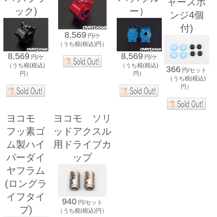
ャースポ
ック)
ー）
ンジ4個
付)
8,569
円/ケ
（うち税(税込)円）
8,569
8,569
円/ケ
円/ケ
（うち税(税込)
（うち税(税込)
366
円/セット
円）
円）
（うち税(税込)
円）
ヨコモ
ヨコモ ソリ
フッ素ゴ
ッドアクスル
ム製ハイ
用ドライブカ
パーダイ
ップ
ヤフラム
(ロングラ
イフタイ
940
円/セット
プ)
（うち税(税込)円）