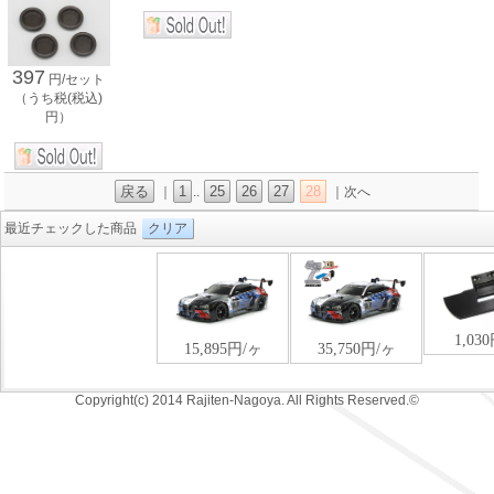
397
円/セット
（うち税(税込)
円）
戻る
1
25
26
27
28
｜
..
｜次へ
最近チェックした商品
クリア
Copyright(c) 2014 Rajiten-Nagoya. All Rights Reserved.©