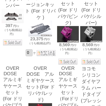
セット
セット
ージョンキッ
ンパー
(For ドリ
(For ドリ
ト (For ドリパ
パケ/ピン
パケ/シル
ケ )
ク)
バー)
397
円/ヶ
（うち税(税込)
円）
23,375
円/ケ
（うち税(税込)円）
8,569
8,569
円/ケ
円/ケ
（うち税(税込)
（うち税(税込)
ケ
円）
円）
OVER
OVER
OVER
ヨコモ
DOSE
DOSE
DOSE アル
シリコン
アルミギ
アルミギ
ミギヤケース
ダイヤフ
ヤケース
ヤケース
セット(For ド
ラム ハー
セット
セット
リパケ/レッ
ドタイプ
(For ドリ
（Forドリ
ド)
(プレッシ
パケ/ブラ
パケ/ブル