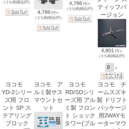
（うち税(税込)円）
4,786
円/ヶ
ティッフバ
（うち税(税込)円）
4,786
円/ヶ
ージョン
（うち税(税込)円）
4,801
円/ヶ
（うち税(税込)円）
ヶ
ヨコモ
ヨコモ ア
ヨコモ
ヨコモ チ
YD-2シリー
ルミ製サス
RD/SDシリ
ームスズキ
ズ用 フロ
マウントセ
ーズ用 アル
製 ドリフト
ント SP ス
ット
ミ製 フロン
パッケージ
テアリング
ト ショック
用2WAYモ
ブロック
タワー(ブル
ーターマウ