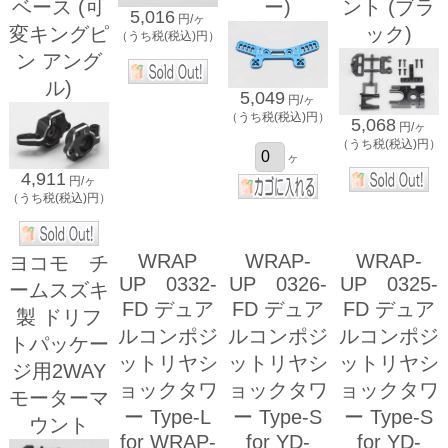
ベース (可
ー)
ント (ブラ
5,016
円/ヶ
変キングピ
ック)
（うち税(税込)円）
ン アング
ル)
5,049
円/ヶ
（うち税(税込)円）
5,068
円/ヶ
（うち税(税込)円）
ヶ
4,911
円/ヶ
（うち税(税込)円）
WRAP
WRAP-
WRAP-
ヨコモ チ
UP 0332-
UP 0326-
UP 0325-
ームスズキ
FD デュア
FD デュア
FD デュア
製 ドリフ
ルコンポジ
ルコンポジ
ルコンポジ
トパッケー
ットリヤシ
ットリヤシ
ットリヤシ
ジ用2WAY
ョックタワ
ョックタワ
ョックタワ
モーターマ
ー Type-L
ー Type-S
ー Type-S
ウント
for WRAP-
for YD-
for YD-