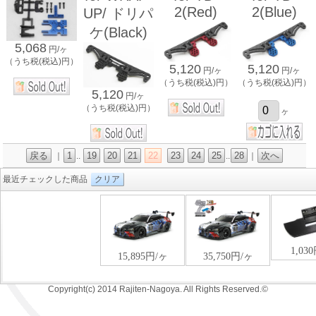
2(Red)
2(Blue)
UP/ ドリパ
ケ(Black)
5,068
円/ヶ
（うち税(税込)円）
5,120
5,120
円/ヶ
円/ヶ
（うち税(税込)円）
（うち税(税込)円）
5,120
円/ヶ
（うち税(税込)円）
ヶ
戻る
1
19
20
21
22
23
24
25
28
次へ
｜
..
..
｜
最近チェックした商品
クリア
Copyright(c) 2014 Rajiten-Nagoya. All Rights Reserved.©