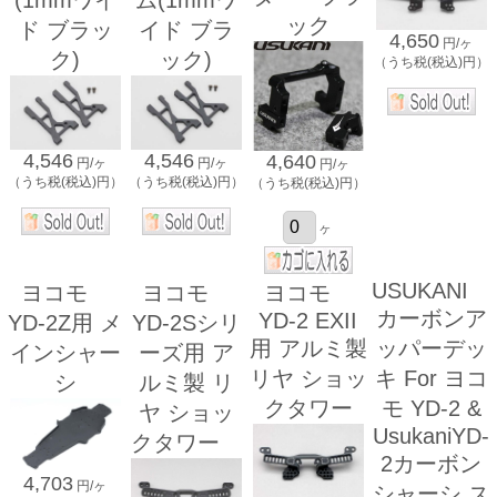
(1mmワイ
ム(1mmワ
ック
ド ブラッ
イド ブラ
4,650
円/ヶ
ク)
ック)
（うち税(税込)円）
4,546
4,546
4,640
円/ヶ
円/ヶ
円/ヶ
（うち税(税込)円）
（うち税(税込)円）
（うち税(税込)円）
ヶ
USUKANI
ヨコモ
ヨコモ
ヨコモ
カーボンア
YD-2 EXII
YD-2Z用 メ
YD-2Sシリ
用 アルミ製
ッパーデッ
インシャー
ーズ用 ア
リヤ ショッ
キ For ヨコ
シ
ルミ製 リ
クタワー
モ YD-2 &
ヤ ショッ
UsukaniYD-
クタワー
2カーボン
4,703
円/ヶ
シャーシ ス