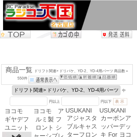
商品一覧
ドリフト関連> ドリパケ、YD-2、YD-4用パーツ 商品数＝
550件
中
円以上
円以下
USUKANI
USUKANI
ヨコモ
ヨコモ ア
アジャスタ
カーボンア
ギヤデフ
ルミ製 フ
ブルキャス
ッパーデッ
ユニット
ロント シ
ターフロン
キ For ヨコ
ャーシブレ