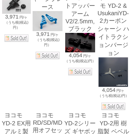
トアッパー
モ YD-2 &
ース
UsukaniYD-
アーム
3,971
円/ヶ
2カーボン
V2/2.5mm,
（うち税(税込)
ブラック
シャーシ ハ
円）
3,971
円/ヶ
イトラクシ
（うち税(税込)
ョンバージ
円）
ョン
4,054
円/ヶ
（うち税(税込)円）
4,054
円/ヶ
（うち税(税込)円）
ヨコモ
ヨコモ
ヨコモ
ヨコモ
RD/SD/MD
YD-2 EX用
YD-2シリー
YD-2用 樹
用オフセッ
アルミ製
ズ ギヤボッ
脂製 ベベル