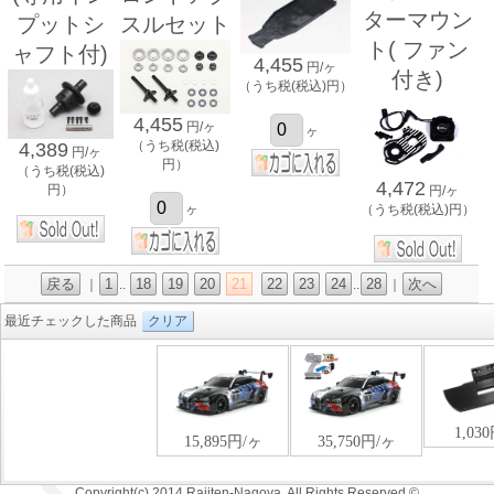
ターマウン
プットシ
スルセット
ト( ファン
ャフト付)
4,455
円/ヶ
付き)
（うち税(税込)円）
4,455
円/ヶ
ヶ
（うち税(税込)
4,389
円/ヶ
円）
（うち税(税込)
4,472
円）
円/ヶ
（うち税(税込)円）
ヶ
戻る
1
18
19
20
21
22
23
24
28
次へ
｜
..
..
｜
最近チェックした商品
クリア
Copyright(c) 2014 Rajiten-Nagoya. All Rights Reserved.©