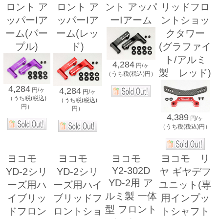
ロント ア
ロント ア
ント アッパ
リッドフロ
ッパーIア
ッパーIア
ーIアーム
ントショッ
ーム(パー
ーム(レッ
クタワー
プル)
ド)
(グラファイ
ト/アルミ
4,284
円/ヶ
製 レッド)
（うち税(税込)円）
4,284
4,284
円/ヶ
円/ヶ
（うち税(税込)
（うち税(税込)
円）
円）
4,389
円/ヶ
（うち税(税込)円）
ヨコモ
ヨコモ
ヨコモ
ヨコモ リ
Y2-302D
YD-2シリ
YD-2シリ
ヤ ギヤデフ
YD-2用 ア
ーズ用ハ
ーズ用ハイ
ユニット(専
ルミ製 一体
イブリッ
ブリッドフ
用インプッ
型 フロント
ドフロン
ロントショ
トシャフト