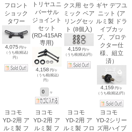
トリヤユニ
フロント
クス用 セラ
ギヤ デフユ
バーサル
ショック
ミック ベア
ニット (ア
ジョイント
タワー
リングセッ
ルミ製 ドラ
セット
ト (8個入)
イブカッ
(RD-415AR
プ、プロテ
専用)
クター仕
4,075
円/ヶ
4,159
円/ヶ
様、組立
（うち税(税込)
（うち税(税込)円）
円）
済）
4,158
円/ヶ
（うち税(税込)
円）
4,159
円/ヶ
ヶ
（うち税(税込)円）
ヨコモ
ヨコモ
ヨコモ
ヨコモ
YD-2用 ア
YD-2用 ア
YD-2用 ア
YD-2シリー
ルミ製 フ
ルミ製 フ
ルミ製 フロ
ズ用ハイブ