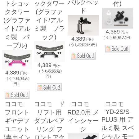
バルクヘッ
トショッ
ックタワー
付)
ド
クタワー
(グラファ
(グラファ
イト/アル
イト/アル
ミ製 ブラ
4,389
円/ヶ
ミ製 パ
ック)
（うち税(税込)円）
4,389
円/ヶ
ープル)
（うち税(税込)円）
4,389
円/ヶ
（うち税(税込)
4,389
円/ヶ
円）
（うち税(税込)
円）
ヨコモ
ヨコモ ド
ヨコモ
ヨコモ
YD-2S/S
フロント
リフト用
RD2.0用 メ
PLUS 用 ア
ギヤデフ
ダブルベア
インシャー
ルミ製 スペ
ユニット
リング フ
シ
シャル モー
(専用イン
ロントアク