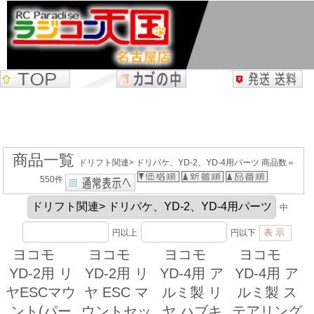
商品一覧
ドリフト関連> ドリパケ、YD-2、YD-4用パーツ 商品数＝
550件
中
円以上
円以下
ヨコモ
ヨコモ
ヨコモ
ヨコモ
YD-2用 リ
YD-2用 リ
YD-4用 ア
YD-4用 ア
ヤESCマウ
ヤ ESC マ
ルミ製 リ
ルミ製 ス
ント(パー
ウントセッ
ヤ ハブキ
テアリング