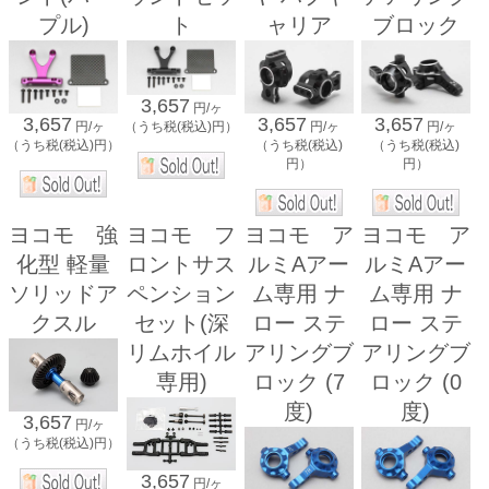
プル)
ト
ャリア
ブロック
3,657
円/ヶ
3,657
3,657
3,657
円/ヶ
円/ヶ
円/ヶ
（うち税(税込)円）
（うち税(税込)円）
（うち税(税込)
（うち税(税込)
円）
円）
ヨコモ 強
ヨコモ フ
ヨコモ ア
ヨコモ ア
化型 軽量
ロントサス
ルミAアー
ルミAアー
ソリッドア
ペンション
ム専用 ナ
ム専用 ナ
クスル
セット(深
ロー ステ
ロー ステ
リムホイル
アリングブ
アリングブ
専用)
ロック (7
ロック (0
度)
度)
3,657
円/ヶ
（うち税(税込)円）
3,657
円/ヶ