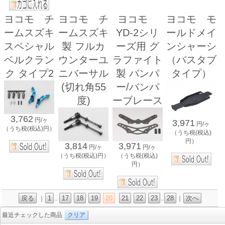
ヨコモ チ
ヨコモ チ
ヨコモ
ヨコモ モ
ームスズキ
ームスズキ
YD-2シリ
ールドメイ
スペシャル
製 フルカ
ーズ用 グ
ンシャーシ
ベルクラン
ウンターユ
ラファイト
（バスタブ
ク タイプ2
ニバーサル
製 バンパ
タイプ）
(切れ角55
ー/バンパ
度)
ーブレース
3,762
円/ヶ
3,971
円/ヶ
（うち税(税込)円）
（うち税(税込)
円）
3,814
3,971
円/ヶ
円/ヶ
（うち税(税込)円）
（うち税(税込)
円）
戻る
1
17
18
19
20
21
22
23
28
次へ
｜
..
..
｜
最近チェックした商品
クリア