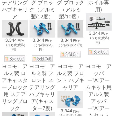
テアリング
グ ブロッ
グ ブロック
ホイル専
ハブキャリ
ク（アルミ
（アルミ
用)
ア
製/12度）
製/10度）
3,344
円/ヶ
（うち税(税込)
3,344
3,344
3,344
円/ヶ
円/ヶ
円/ヶ
円）
（うち税(税込)
（うち税(税込)
（うち税(税込)円）
円）
円）
ヨコモ ア
ヨコモ ア
ヨコモ ア
ヨコモ ア
ルミ製 ロ
ルミ製 フ
ルミ製 フロ
ッパ
アキャスタ
ロント ス
ント ハブキ
ー"A"アー
ーブロック
テアリング
ャリア
ムキット用
用 ステア
ハブキャリ
アルミ製
リングブロ
ア(キャス
アッパ
ック
ター7度)
ー"A"アー
3,344
円/ヶ
ムセット
（うち税(税込)円）