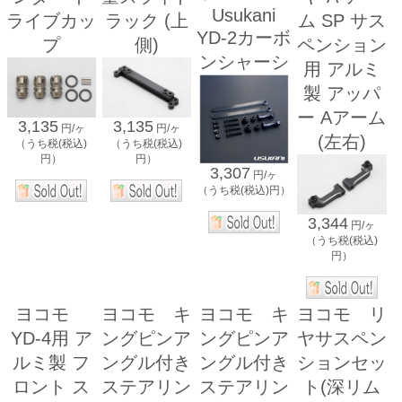
Usukani
ライブカッ
ラック (上
ム SP サス
YD-2カーボ
プ
側)
ペンション
ンシャーシ
用 アルミ
製 アッパ
ー Aアーム
3,135
3,135
円/ヶ
円/ヶ
(左右)
（うち税(税込)
（うち税(税込)
円）
円）
3,307
円/ヶ
（うち税(税込)円）
3,344
円/ヶ
（うち税(税込)
円）
ヨコモ
ヨコモ キ
ヨコモ キ
ヨコモ リ
YD-4用 ア
ングピンア
ングピンア
ヤサスペン
ルミ製 フ
ングル付き
ングル付き
ションセッ
ロント ス
ステアリン
ステアリン
ト(深リム