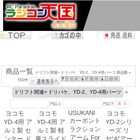
商品一覧
ドリフト関連> ドリパケ、YD-2、YD-4用パーツ 商品数＝
550件
中
円以上
円以下
USUKANI
ヨコモ
ヨコモ
ヨコモ
カーボント
YD-4用 ア
YD-4用 ア
YD-2シリ
ラクション
ルミ製 セ
ルミ製 軽
ーズ リ
アーム For
ンター ド
量スライド
ヤ“A”アー