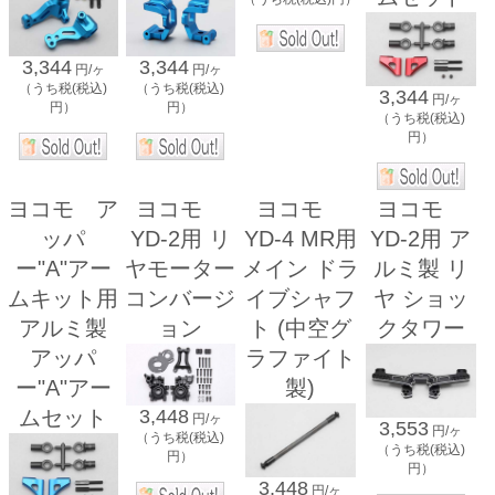
3,344
3,344
円/ヶ
円/ヶ
（うち税(税込)
（うち税(税込)
3,344
円/ヶ
円）
円）
（うち税(税込)
円）
ヨコモ ア
ヨコモ
ヨコモ
ヨコモ
ッパ
YD-2用 リ
YD-4 MR用
YD-2用 ア
ー"A"アー
ヤモーター
メイン ドラ
ルミ製 リ
ムキット用
コンバージ
イブシャフ
ヤ ショッ
アルミ製
ョン
ト (中空グ
クタワー
アッパ
ラファイト
ー"A"アー
製)
3,448
ムセット
円/ヶ
3,553
円/ヶ
（うち税(税込)
（うち税(税込)
円）
円）
3,448
円/ヶ