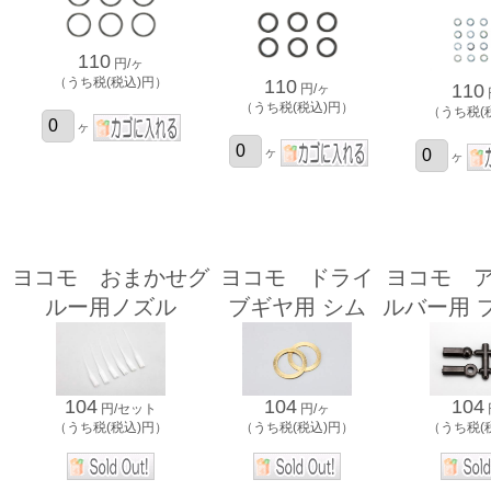
110
円/ヶ
（うち税(税込)円）
110
110
円/ヶ
（うち税(税込)円）
（うち税(
ヶ
ヶ
ヶ
ヨコモ おまかせグ
ヨコモ ドライ
ヨコモ 
ルー用ノズル
ブギヤ用 シム
ルバー用 
104
104
104
円/ヶ
円/セット
（うち税(税込)円）
（うち税(税込)円）
（うち税(