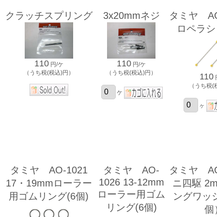
クラッチスプリング
3x20mmネジ
タミヤ AO
ロペラシ
110
110
円/ケ
円/ケ
（うち税(税込)円）
（うち税(税込)円）
110
（うち税(
ケ
ヶ
タミヤ AO-1021
タミヤ AO-
タミヤ AO
1026 13-12mm
17・19mmローラー
ニ四駆 2
ローラー用ゴム
用ゴムリング(6個)
ングワッシ
リング(6個)
個