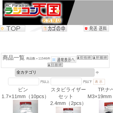
商品一覧
商品数＝11546件
中
円以上
円以下
ピン
スタビライザー
TP.
1.7×11mm（10pcs）
セット
M3×19mm
2.4mm（2pcs）