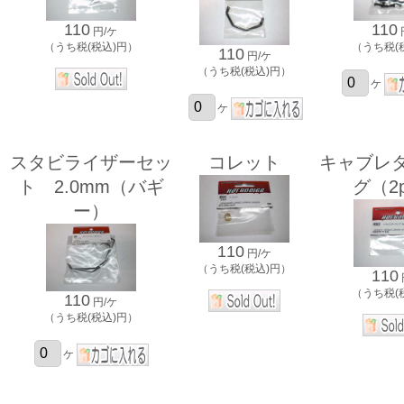
110
110
円/ケ
（うち税(税込)円）
（うち税(
110
円/ケ
（うち税(税込)円）
ケ
ケ
スタビライザーセッ
コレット
キャブレ
ト 2.0mm（バギ
グ（2
ー）
110
円/ケ
（うち税(税込)円）
110
（うち税(
110
円/ケ
（うち税(税込)円）
ケ