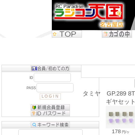
ID
PASS
タミヤ GP.289 
ギヤセッ
178
円/ヶ