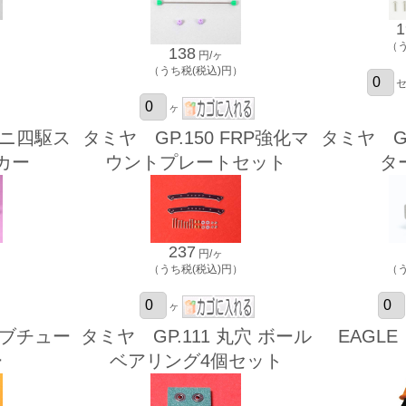
1
）
（
138
円/ヶ
（うち税(税込)円）
ヶ
ミニ四駆ス
タミヤ GP.150 FRP強化マ
タミヤ GP
カー
ウントプレートセット
タ
237
円/ヶ
）
（うち税(税込)円）
（
ヶ
レブチュー
タミヤ GP.111 丸穴 ボール
EAGL
ー
ベアリング4個セット