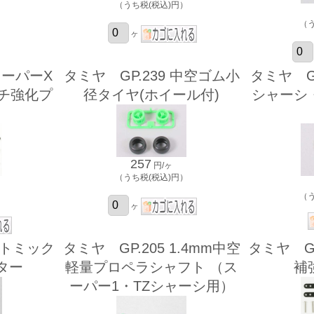
）
（うち税(税込)円）
（
ヶ
スーパーX
タミヤ GP.239 中空ゴム小
タミヤ G
ルチ強化プ
径タイヤ(ホイール付)
シャーシ
257
円/ヶ
（うち税(税込)円）
）
（
ヶ
アトミック
タミヤ GP.205 1.4mm中空
タミヤ GP
ター
軽量プロペラシャフト （ス
補
ーパー1・TZシャーシ用）