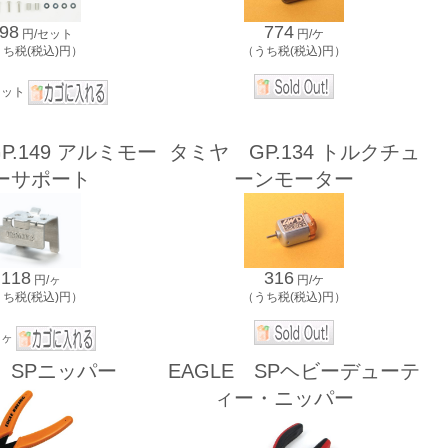
98
774
円/セット
円/ケ
うち税(税込)円）
（うち税(税込)円）
セット
.149 アルミモー
タミヤ GP.134 トルクチュ
ーサポート
ーンモーター
118
316
円/ヶ
円/ケ
うち税(税込)円）
（うち税(税込)円）
ヶ
E SPニッパー
EAGLE SPヘビーデューテ
ィー・ニッパー