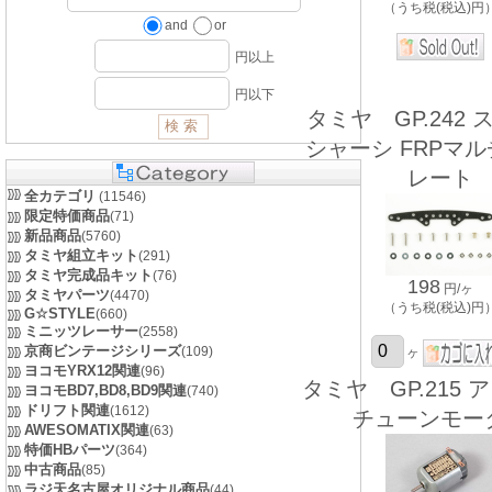
（うち税(税込)円
and
or
円以上
円以下
タミヤ GP.242 
シャーシ FRPマ
レート
全カテゴリ
(11546)
限定特価商品
(71)
新品商品
(5760)
タミヤ組立キット
(291)
タミヤ完成品キット
(76)
198
円/ヶ
タミヤパーツ
(4470)
（うち税(税込)円
G☆STYLE
(660)
ミニッツレーサー
(2558)
京商ビンテージシリーズ
(109)
ヶ
ヨコモYRX12関連
(96)
タミヤ GP.215 
ヨコモBD7,BD8,BD9関連
(740)
ドリフト関連
(1612)
チューンモー
AWESOMATIX関連
(63)
特価HBパーツ
(364)
中古商品
(85)
ラジ天名古屋オリジナル商品
(44)