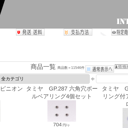
商品一覧
商品数＝11546件
中
8Tピニオン
タミヤ GP.287 六角穴ボー
タミヤ GP
ト
ルベアリング4個セット
リング付
704
円/ヶ