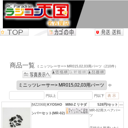
商品一覧
ミニッツレーサー> MR015,02,03用パーツ（210件）
中
円以上
円以下
[MZ206B]
KYOSHO MINI-Z リヤダ
528円/セット
MR-02用スペアパー
ンパーセット(MR-02)
ツ