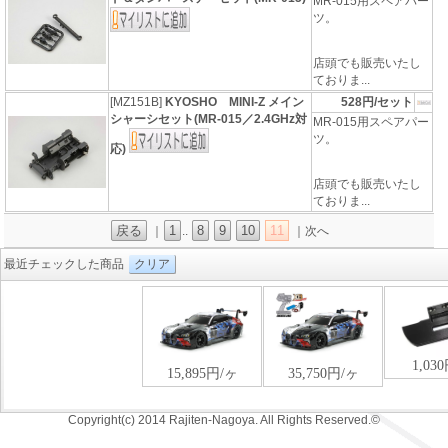
MR-015用スペアパー
ツ。
店頭でも販売いたし
ておりま...
[MZ151B]
KYOSHO MINI-Z メイン
528円/セット
シャーシセット(MR-015／2.4GHz対
MR-015用スペアパー
ツ。
応)
店頭でも販売いたし
ておりま...
戻る
1
8
9
10
11
｜
..
｜次へ
最近チェックした商品
クリア
Copyright(c) 2014 Rajiten-Nagoya. All Rights Reserved.©