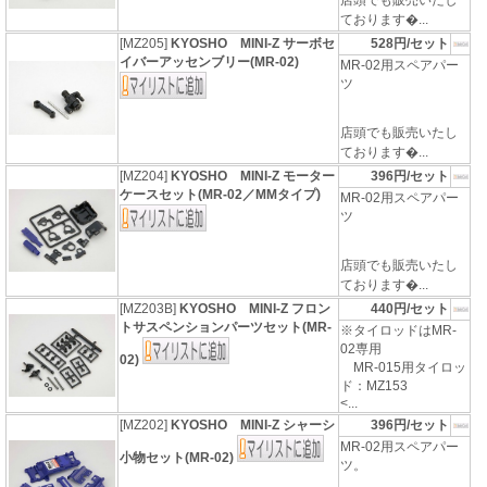
店頭でも販売いたし
ております�...
[MZ205]
KYOSHO MINI-Z サーボセ
528円/セット
イバーアッセンブリー(MR-02)
MR-02用スペアパー
ツ
店頭でも販売いたし
ております�...
[MZ204]
KYOSHO MINI-Z モーター
396円/セット
ケースセット(MR-02／MMタイプ)
MR-02用スペアパー
ツ
店頭でも販売いたし
ております�...
[MZ203B]
KYOSHO MINI-Z フロン
440円/セット
トサスペンションパーツセット(MR-
※タイロッドはMR-
02専用
02)
MR-015用タイロッ
ド：MZ153
<...
[MZ202]
KYOSHO MINI-Z シャーシ
396円/セット
MR-02用スペアパー
小物セット(MR-02)
ツ。