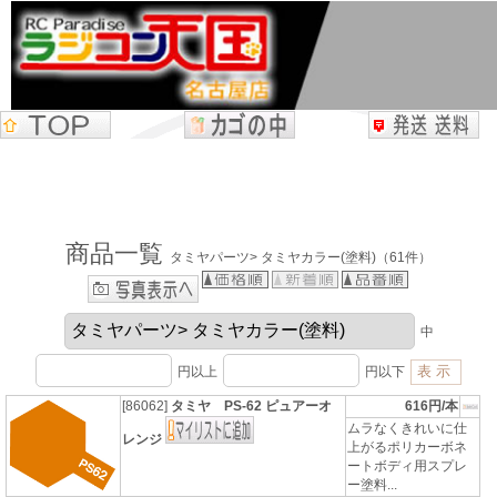
商品一覧
タミヤパーツ> タミヤカラー(塗料)（61件）
中
円以上
円以下
[86062]
タミヤ PS-62 ピュアーオ
616円/本
ムラなくきれいに仕
レンジ
上がるポリカーボネ
ートボディ用スプレ
ー塗料...